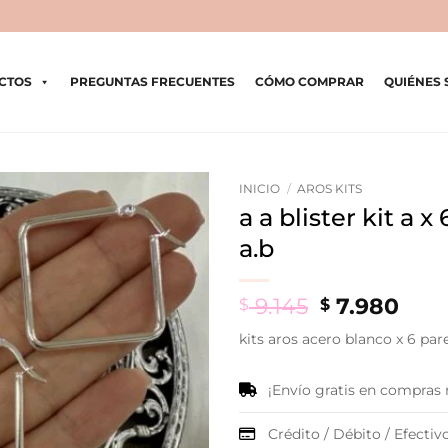
CTOS
PREGUNTAS FRECUENTES
CÓMO COMPRAR
QUIÉNES
INICIO
/
AROS KITS
a a blister kit a 
a.b
Original
Cur
9.145
7.980
$
$
price
pric
kits aros acero blanco x 6 par
was:
is:
$ 9.145.
$ 7.
¡Envío gratis en compras
Crédito / Débito / Efectivo