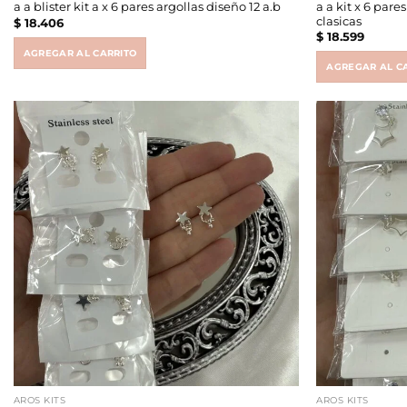
a a kit x 6 par
a a blister kit a x 6 pares argollas diseño 12 a.b
clasicas
$
18.406
$
18.599
AGREGAR AL CARRITO
AGREGAR AL C
AROS KITS
AROS KITS