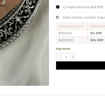
Compra Mínima $29.999
Descuentos compra mayor
Compra mayor a:
Descuen
$125.000
5% OFF
$200.000
10% OFF
Hay stock
a a blister kit a x 6 pares arg