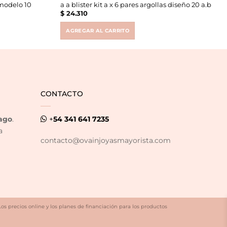
 modelo 10
a a blister kit a x 6 pares argollas diseño 20 a.b
$
24.310
AGREGAR AL CARRITO
CONTACTO
ago
.
+
54 341 641 7235
a
contacto@ovainjoyasmayorista.com
Los precios online y los planes de financiación para los productos