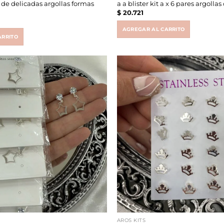
es de delicadas argollas formas
a a blister kit a x 6 pares argollas
$
20.721
AGREGAR AL CARRITO
ARRITO
AROS KITS