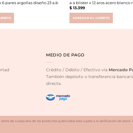
a x 6 pares argollas diseño 23 a.b
a a blister x 12 aros acero blanco
$
13.399
ARRITO
AGREGAR AL CARRITO
MEDIO DE PAGO
ertad
Crédito / Débito / Efectivo vía
Mercado P
También depósito o transferencia bancarí
directa.
 venta de cualquiera de los productos publicados está sujeta a la verificación de stock. 