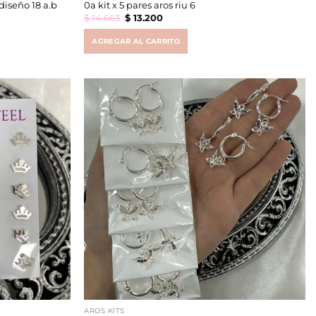
 diseño 18 a.b
0a kit x 5 pares aros riu 6
Original
Current
$
14.663
$
13.200
price
price
was:
is:
$ 14.663.
$ 13.200.
AGREGAR AL CARRITO
AROS KITS