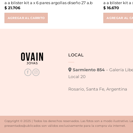
a a blister kit a x 6 pares argollas diseño 27 a.b
a a blister kit 
$
21.706
$
16.670
AGREGAR AL CARRITO
AGREGAR AL C
LOCAL
Sarmiento 854
– Galería Lib
Local 20
Rosario, Santa Fe, Argentina
Copyright © 2025 | Todos los derechos reservados. Las fotos son a modo ilustrativo. La
presentados/publicados son válidos exclusivamente para la compra vía internet.