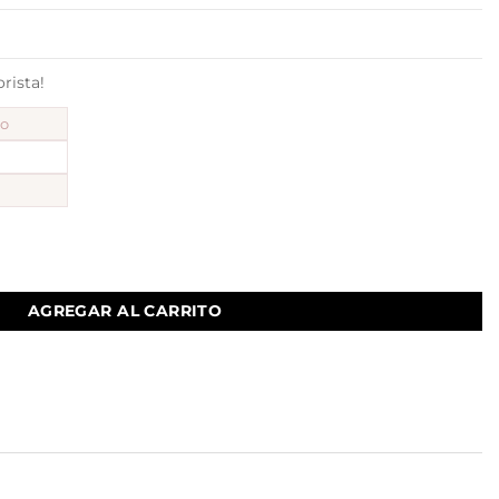
ista!
to
ollas clasicas rombo 12 a.b cantidad
AGREGAR AL CARRITO