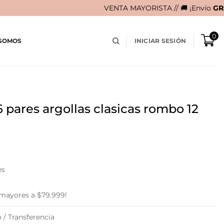
VENTA MAYORISTA // 🚚 ¡Envío
GRATIS
en compras 
0
 SOMOS
INICIAR SESIÓN
x 6 pares argollas clasicas rombo 12
rent
e
es
980.
 mayores a $79.999!
 / Transferencia