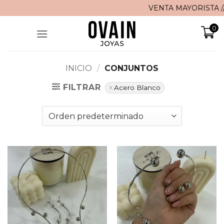
Saltar
VENTA MAYORISTA // 🚚 ¡Env
al
0
contenido
INICIO
/
CONJUNTOS
FILTRAR
Acero Blanco