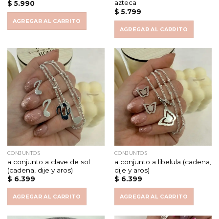
azteca
$
5.990
$
5.799
AGREGAR AL CARRITO
AGREGAR AL CARRITO
CONJUNTOS
CONJUNTOS
a conjunto a clave de sol
a conjunto a libelula (cadena,
(cadena, dije y aros)
dije y aros)
$
6.399
$
6.399
AGREGAR AL CARRITO
AGREGAR AL CARRITO