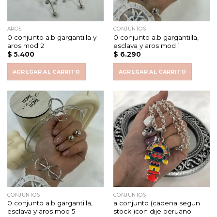
AROS
CONJUNTOS
0 conjunto a.b gargantilla y
0 conjunto a.b gargantilla,
aros mod 2
esclava y aros mod 1
$
5.400
$
6.290
AGREGAR AL CARRITO
AGREGAR AL CARRITO
CONJUNTOS
CONJUNTOS
0 conjunto a.b gargantilla,
a conjunto (cadena segun
esclava y aros mod 5
stock )con dije peruano