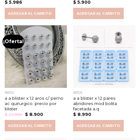
$
5.986
$
5.900
AGREGAR AL CARRITO
AGREGAR AL CARRITO
¡Oferta!
AROS
AROS
a a blister x 12 aros c/ perno
a a blister x 12 pares
ac quirurgico. precio por
abridores mod bolita
blister
facetada a.q
Original
Current
$
23.989
$
8.900
$
8.990
price
price
was:
is:
AGREGAR AL CARRITO
AGREGAR AL CARRITO
$ 23.989.
$ 8.900.