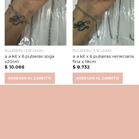
PULSERAS / ESCLAVAS
PULSERAS / ESCLAVAS
a a kit x 6 pulseras soga
a a kit x 6 pulseras veneciana
x20cm
fina x 18cm
$
10.066
$
8.732
AGREGAR AL CARRITO
AGREGAR AL CARRITO