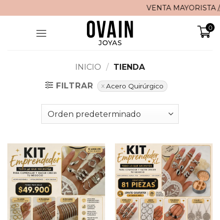
Saltar
VENTA MAYORISTA // 🚚 ¡Env
al
0
contenido
INICIO
/
TIENDA
FILTRAR
Acero Quirúrgico