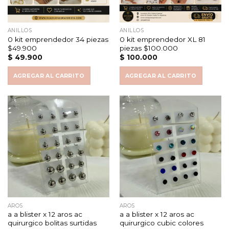
ANILLOS
ANILLOS
0 kit emprendedor 34 piezas
0 kit emprendedor XL 81
$49.900
piezas $100.000
$
49.900
$
100.000
AGREGAR AL CARRITO
AGREGAR AL CARRITO
AROS
AROS
a a blister x 12 aros ac
a a blister x 12 aros ac
quirurgico bolitas surtidas
quirurgico cubic colores