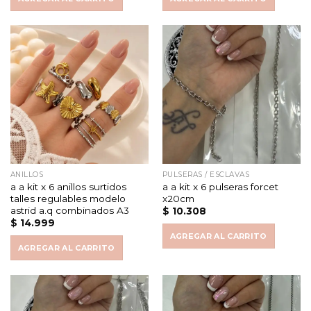
ANILLOS
PULSERAS / ESCLAVAS
a a kit x 6 anillos surtidos
a a kit x 6 pulseras forcet
talles regulables modelo
x20cm
astrid a.q combinados A3
$
10.308
$
14.999
AGREGAR AL CARRITO
AGREGAR AL CARRITO