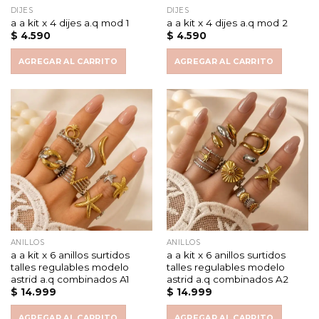
DIJES
DIJES
a a kit x 4 dijes a.q mod 1
a a kit x 4 dijes a.q mod 2
$
4.590
$
4.590
AGREGAR AL CARRITO
AGREGAR AL CARRITO
ANILLOS
ANILLOS
a a kit x 6 anillos surtidos
a a kit x 6 anillos surtidos
talles regulables modelo
talles regulables modelo
astrid a.q combinados A1
astrid a.q combinados A2
$
14.999
$
14.999
AGREGAR AL CARRITO
AGREGAR AL CARRITO