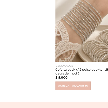
DESTACADOS
0oferta pack x 12 pulseras extens
degrade mod J
$
9.000
AGREGAR AL CARRITO