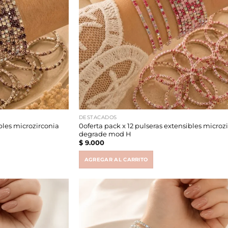
DESTACADOS
ibles microzirconia
0oferta pack x 12 pulseras extensibles microz
degrade mod H
$
9.000
AGREGAR AL CARRITO