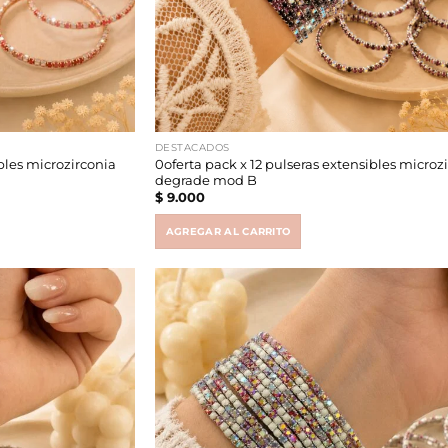
DESTACADOS
ibles microzirconia
0oferta pack x 12 pulseras extensibles microz
degrade mod B
$
9.000
AGREGAR AL CARRITO