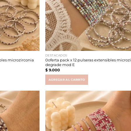
DESTACADOS
ibles microzirconia
0oferta pack x 12 pulseras extensibles microz
degrade mod E
$
9.000
AGREGAR AL CARRITO