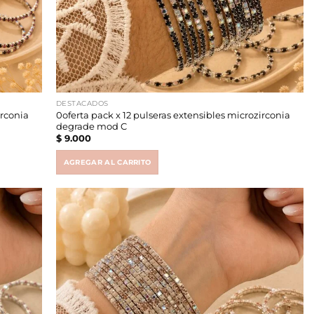
DESTACADOS
irconia
0oferta pack x 12 pulseras extensibles microzirconia
degrade mod C
$
9.000
AGREGAR AL CARRITO