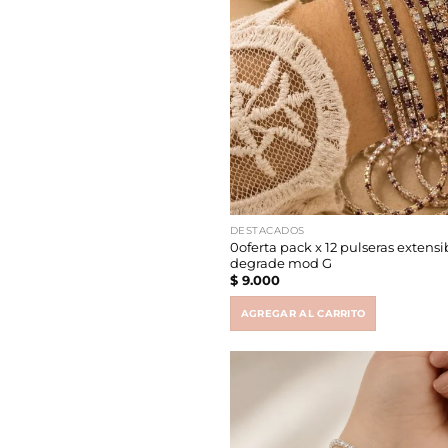
DESTACADOS
0oferta pack x 12 pulseras extens
degrade mod G
$
9.000
AGREGAR AL CARRITO