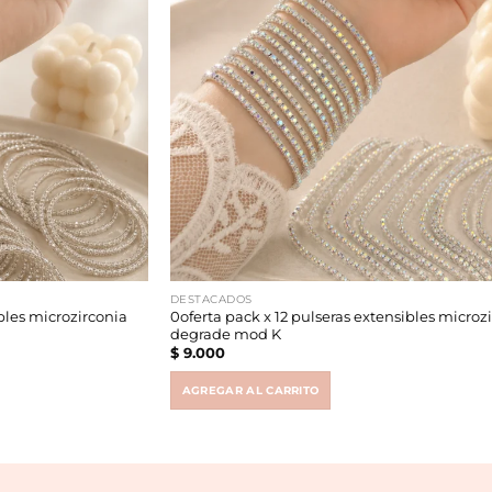
DESTACADOS
ibles microzirconia
0oferta pack x 12 pulseras extensibles microz
degrade mod K
$
9.000
AGREGAR AL CARRITO