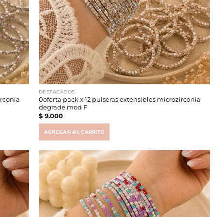
DESTACADOS
irconia
0oferta pack x 12 pulseras extensibles microzirconia
degrade mod F
$
9.000
AGREGAR AL CARRITO