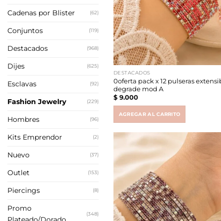
Cadenas por Blister
(62)
Conjuntos
(119)
Destacados
(968)
Dijes
(625)
DESTACADOS
0oferta pack x 12 pulseras extens
Esclavas
(92)
degrade mod A
$
9.000
Fashion Jewelry
(229)
AGREGAR AL CARRITO
Hombres
(96)
Kits Emprendor
(2)
Nuevo
(37)
Outlet
(153)
Piercings
(8)
Promo
(348)
Plateado/Dorado