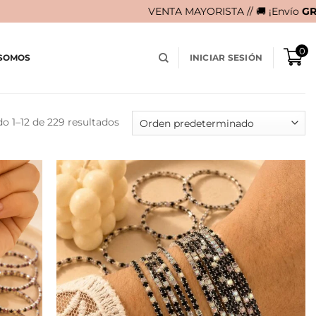
VENTA MAYORISTA // 🚚 ¡Envío
GRATIS
en compras may
0
 SOMOS
INICIAR SESIÓN
o 1–12 de 229 resultados