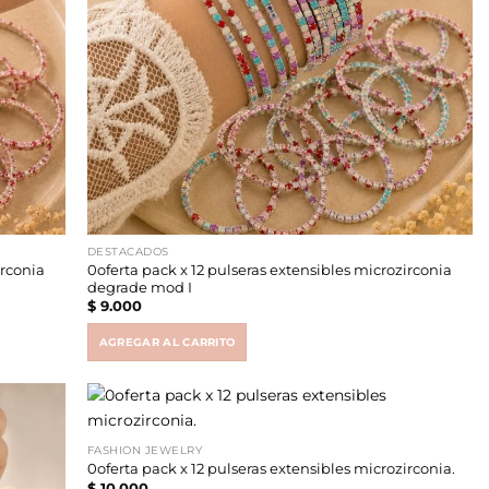
DESTACADOS
irconia
0oferta pack x 12 pulseras extensibles microzirconia
degrade mod I
$
9.000
AGREGAR AL CARRITO
FASHION JEWELRY
0oferta pack x 12 pulseras extensibles microzirconia.
$
10.000