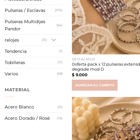
Pulseras / Esclavas
(373)
Pulseras Multidijes
(64)
Pandor
relojes
(31)
Tendencia
(7)
DESTACADOS
Tobilleras
(17)
0oferta pack x 12 pulseras extens
degrade mod D
Varios
(58)
$
9.000
AGREGAR AL CARRITO
MATERIAL
Acero Blanco
(31)
Acero Dorado / Rosé
(75)