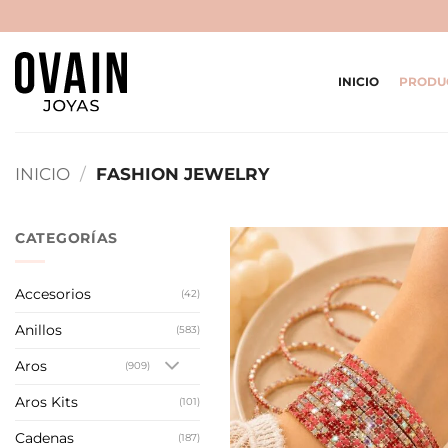
Saltar
al
contenido
INICIO
PRODU
INICIO
/
FASHION JEWELRY
CATEGORÍAS
Accesorios
(42)
Anillos
(583)
Aros
(909)
Aros Kits
(101)
Cadenas
(187)