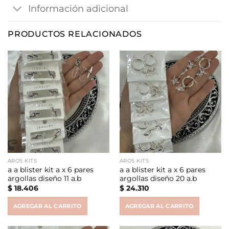
Información adicional
PRODUCTOS RELACIONADOS
AROS KITS
AROS KITS
a a blister kit a x 6 pares
a a blister kit a x 6 pares
argollas diseño 11 a.b
argollas diseño 20 a.b
$
18.406
$
24.310
AGREGAR AL CARRITO
AGREGAR AL CARRITO