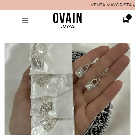
Saltar
VENTA MAYORISTA // 🚚 ¡
al
0
contenido