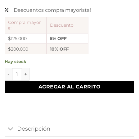
Descuentos compra mayorista!
Compra mayor
Descuento
a:
$125.000
5% OFF
$200.000
10% OFF
Hay stock
a a blister kit a x 6 pares argollas diseño 18 a.b cantidad
AGREGAR AL CARRITO
Descripción