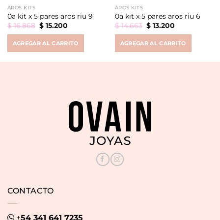
AROS KITS
AROS KITS
0a kit x 5 pares aros riu 9
0a kit x 5 pares aros riu 6
Original
Current
Original
Current
$
16.868
$
15.200
$
14.663
$
13.200
price
price
price
price
was:
is:
was:
is:
AGREGAR AL CARRITO
AGREGAR AL CARRITO
$ 16.868.
$ 15.200.
$ 14.663.
$ 13.200.
CONTACTO
+
54 341 641 7235