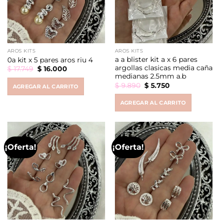
AROS KITS
AROS KITS
a a blister kit a x 6 pares
0a kit x 5 pares aros riu 4
argollas clasicas media caña
Original
Current
$
17.749
$
16.000
price
price
medianas 2.5mm a.b
was:
is:
Original
Current
$
9.890
$
5.750
AGREGAR AL CARRITO
$ 17.749.
$ 16.000.
price
price
was:
is:
AGREGAR AL CARRITO
$ 9.890.
$ 5.750.
¡Oferta!
¡Oferta!