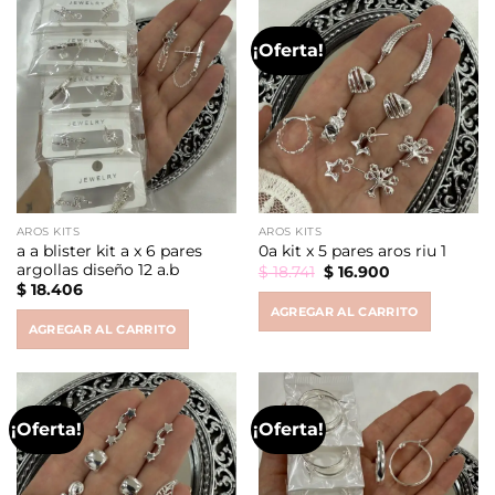
¡Oferta!
AROS KITS
AROS KITS
a a blister kit a x 6 pares
0a kit x 5 pares aros riu 1
argollas diseño 12 a.b
Original
Current
$
18.741
$
16.900
price
price
$
18.406
was:
is:
AGREGAR AL CARRITO
$ 18.741.
$ 16.900.
AGREGAR AL CARRITO
¡Oferta!
¡Oferta!