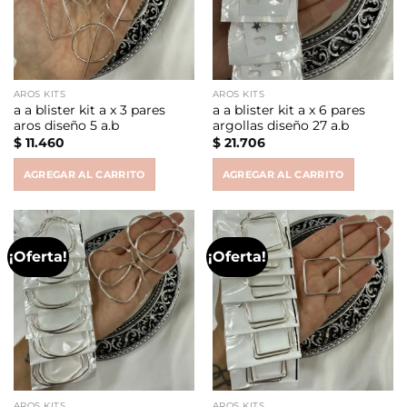
AROS KITS
AROS KITS
a a blister kit a x 3 pares
a a blister kit a x 6 pares
aros diseño 5 a.b
argollas diseño 27 a.b
$
11.460
$
21.706
AGREGAR AL CARRITO
AGREGAR AL CARRITO
¡Oferta!
¡Oferta!
AROS KITS
AROS KITS