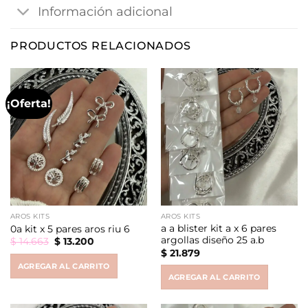
Información adicional
PRODUCTOS RELACIONADOS
¡Oferta!
AROS KITS
AROS KITS
a a blister kit a x 6 pares
0a kit x 5 pares aros riu 6
argollas diseño 25 a.b
Original
Current
$
14.663
$
13.200
price
price
$
21.879
was:
is:
AGREGAR AL CARRITO
$ 14.663.
$ 13.200.
AGREGAR AL CARRITO