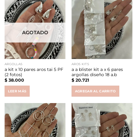
AGOTADO
ARGOLLAS
AROS KITS
a kit x 10 pares aros tai 5 PF
a a blister kit a x 6 pares
(2 fotos)
argollas diseño 18 a.b
$
38.000
$
20.721
LEER MÁS
AGREGAR AL CARRITO