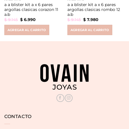
a a blister kit a x 6 pares
a a blister kit a x 6 pares
argollas clasicas corazon 11
argollas clasicas rombo 12
a.b
a.b
Original
Current
Original
Current
$
9.145
$
6.990
$
9.145
$
7.980
price
price
price
price
was:
is:
was:
is:
AGREGAR AL CARRITO
AGREGAR AL CARRITO
$ 9.145.
$ 6.990.
$ 9.145.
$ 7.980.
CONTACTO