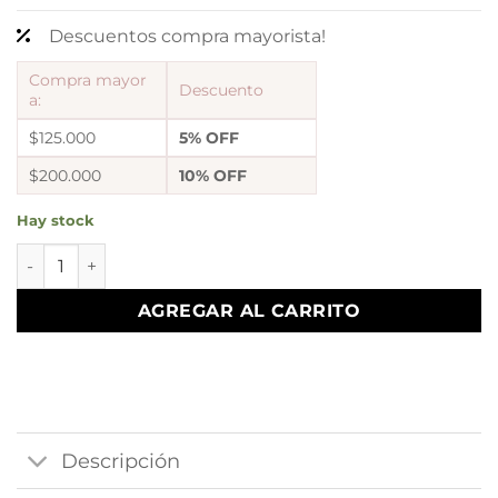
Descuentos compra mayorista!
Compra mayor
Descuento
a:
$125.000
5% OFF
$200.000
10% OFF
Hay stock
a a blister x 12 aros acero blanco modelo 7 cantidad
AGREGAR AL CARRITO
Descripción