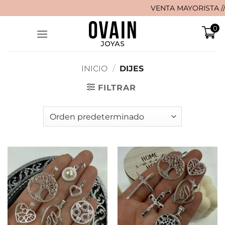
Saltar
VENTA MAYORISTA // 🚚 ¡
al
0
contenido
INICIO
/
DIJES
FILTRAR