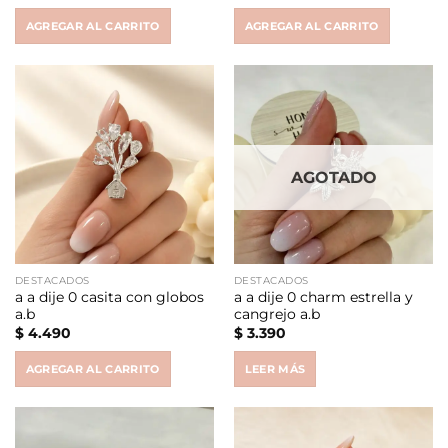
AGREGAR AL CARRITO
AGREGAR AL CARRITO
AGOTADO
DESTACADOS
DESTACADOS
a a dije 0 casita con globos
a a dije 0 charm estrella y
a.b
cangrejo a.b
$
4.490
$
3.390
AGREGAR AL CARRITO
LEER MÁS