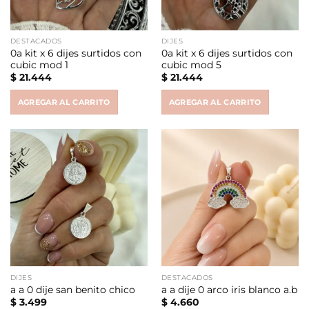
DESTACADOS
DIJES
0a kit x 6 dijes surtidos con
0a kit x 6 dijes surtidos con
cubic mod 1
cubic mod 5
$
21.444
$
21.444
AGREGAR AL CARRITO
AGREGAR AL CARRITO
DIJES
DESTACADOS
a a 0 dije san benito chico
a a dije 0 arco iris blanco a.b
$
3.499
$
4.660