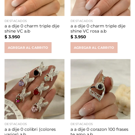
DESTACADOS
DESTACADOS
a a dije 0 charm triple dije
a a dije 0 charm triple dije
shine VC a.b
shine VC rosa a.b
$
3.950
$
3.950
AGREGAR AL CARRITO
AGREGAR AL CARRITO
DESTACADOS
DESTACADOS
a a dije 0 colibri (colores
a a dije 0 corazon 100 frases
varios) a.b
te amo a.b