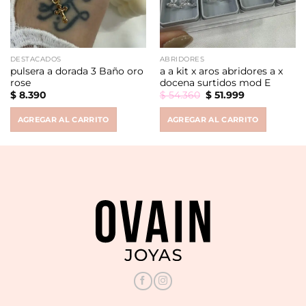
DESTACADOS
ABRIDORES
pulsera a dorada 3 Baño oro
a a kit x aros abridores a x
rose
docena surtidos mod E
Original
Current
$
8.390
$
54.360
$
51.999
price
price
was:
is:
AGREGAR AL CARRITO
AGREGAR AL CARRITO
$ 54.360.
$ 51.999.