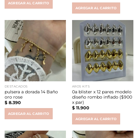
AGREGAR AL CARRITO
AGREGAR AL CARRITO
DESTACADOS
AROS KITS
pulsera a dorada 14 Baño
0a blister x 12 pares modelo
oro rose
diseño rombo inflado ($900
x par)
$
8.390
$
11.900
AGREGAR AL CARRITO
AGREGAR AL CARRITO