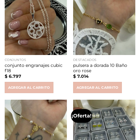
CONJUNTOS
DESTACADOS
conjunto engranajes cubic
pulsera a dorada 10 Baño
f18
oro rose
$
6.797
$
7.014
AGREGAR AL CARRITO
AGREGAR AL CARRITO
¡Oferta!