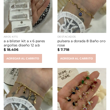
AROS KITS
DESTACADOS
a a blister kit a x 6 pares
pulsera a dorada 8 Baño oro
argollas diseño 12 a.b
rose
$
18.406
$
7.718
AGREGAR AL CARRITO
AGREGAR AL CARRITO