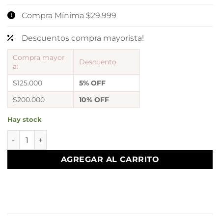
Compra Mínima $29.999
Descuentos compra mayorista!
Compra mayor
Descuento
a:
$125.000
5% OFF
$200.000
10% OFF
Hay stock
0a blister x 12 pares modelo diseño mile ($900 x par) canti
AGREGAR AL CARRITO