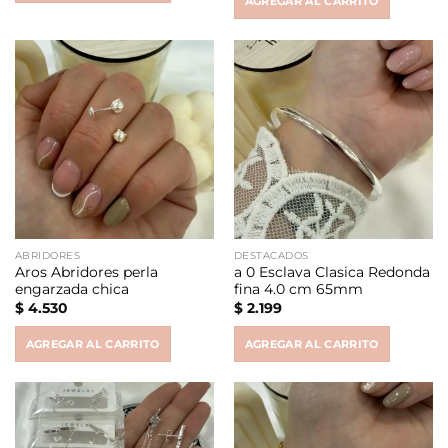
AGREGAR AL CARRITO
ABRIDORES
DESTACADOS
Aros Abridores perla
a 0 Esclava Clasica Redonda
engarzada chica
fina 4.0 cm 65mm
$
4.530
$
2.199
AGREGAR AL CARRITO
AGREGAR AL CARRITO