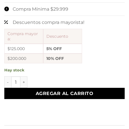
Compra Mínima $29.999
Descuentos compra mayorista!
Compra mayor
Descuento
a:
$125.000
5% OFF
$200.000
10% OFF
Hay stock
0a blister x 12 pares modelo diseño redondo inflado ($900 
AGREGAR AL CARRITO