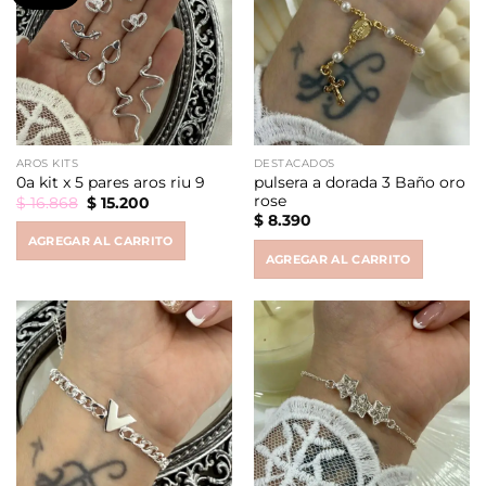
AROS KITS
DESTACADOS
pulsera a dorada 3 Baño oro
0a kit x 5 pares aros riu 9
rose
Original
Current
$
16.868
$
15.200
price
price
$
8.390
was:
is:
AGREGAR AL CARRITO
$ 16.868.
$ 15.200.
AGREGAR AL CARRITO