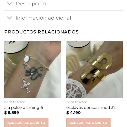
Descripción
Información adicional
PRODUCTOS RELACIONADOS
DESTACADOS
DESTACADOS
a a pulsera aming 6
esclavas doradas mod 32
$
5.899
$
4.190
AGREGAR AL CARRITO
AGREGAR AL CARRITO