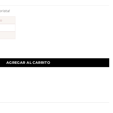
ista!
to
 con cadena rolito a.q cantidad
AGREGAR AL CARRITO