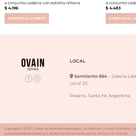
a conjunto cadena con estrella rellena
a conjunto cade
$
4.196
$
4.483
AGREGAR AL CARRITO
AGREGAR AL C
LOCAL
Sarmiento 854
– Galería Lib
Local 20
Rosario, Santa Fe, Argentina
Copyright © 2025 | Todos los derechos reservados. Las fotos son a modo ilustrativo. La
presentados/publicados son válidos exclusivamente para la compra vía internet.