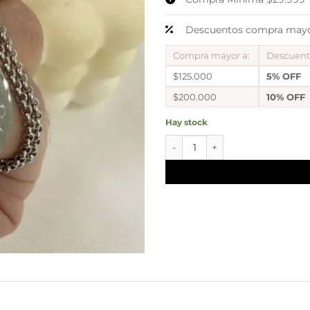
Descuentos compra mayor
Compra mayor a:
Descuen
$125.000
5% OFF
$200.000
10% OFF
Hay stock
D conjunto tipo bul 6 mediano