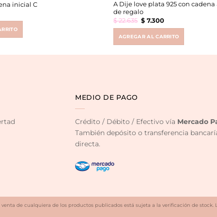
A Dije love plata 925 con cadena
na inicial C
de regalo
Original
Current
$
22.635
$
7.300
price
price
ARRITO
was:
is:
$ 22.635.
$ 7.300.
AGREGAR AL CARRITO
MEDIO DE PAGO
ertad
Crédito / Débito / Efectivo vía
Mercado P
También depósito o transferencia bancarí
directa.
 venta de cualquiera de los productos publicados está sujeta a la verificación de stock. 