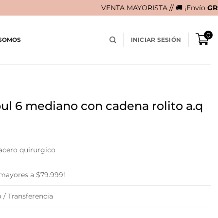
VENTA MAYORISTA // 🚚 ¡Envío
GRATIS
en compras 
0
 SOMOS
INICIAR SESIÓN
ul 6 mediano con cadena rolito a.q
acero quirurgico
 mayores a $79.999!
 / Transferencia