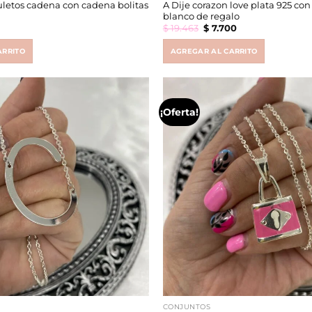
letos cadena con cadena bolitas
A Dije corazon love plata 925 co
blanco de regalo
Original
Current
$
19.463
$
7.700
price
price
was:
is:
$ 19.463.
$ 7.700.
ARRITO
AGREGAR AL CARRITO
¡Oferta!
CONJUNTOS