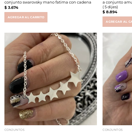
a conjunto amu
conjunto swarovsky mano fatima con cadena
( 5 dijes)
$
3.674
$
8.894
AGREGAR AL CARRITO
AGREGAR AL C
CONJUNTOS
CONJUNTOS