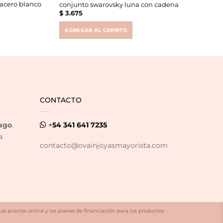
 acero blanco
conjunto swarovsky luna con cadena
$
3.675
AGREGAR AL CARRITO
CONTACTO
ago
.
+
54 341 641 7235
a
contacto@ovainjoyasmayorista.com
Los precios online y los planes de financiación para los productos