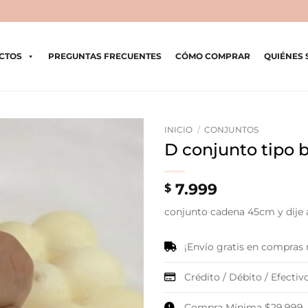
CTOS
PREGUNTAS FRECUENTES
CÓMO COMPRAR
QUIÉNES
INICIO
/
CONJUNTOS
D conjunto tipo b
7.999
$
conjunto cadena 45cm y dije 
¡Envío gratis en compras
Crédito / Débito / Efectivo
Compra Mínima $29.999