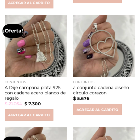
AGREGAR AL CARRITO
¡Oferta!
CONJUNTOS
CONJUNTOS
A Dije campana plata 925
a conjunto cadena diseño
con cadena acero blanco de
circulo corazon
regalo
$
5.676
Original
Current
$
21.054
$
7.300
price
price
AGREGAR AL CARRITO
was:
is:
AGREGAR AL CARRITO
$ 21.054.
$ 7.300.