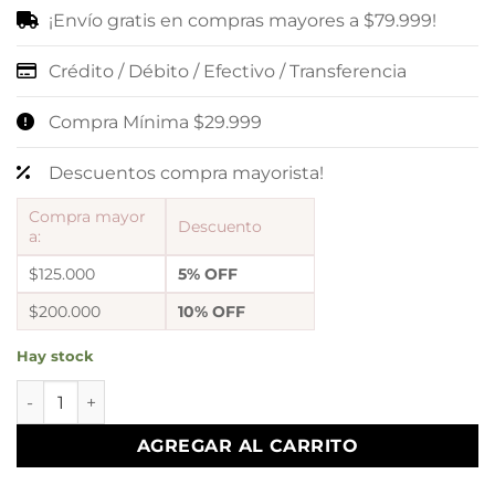
¡Envío gratis en compras mayores a $79.999!
Crédito / Débito / Efectivo / Transferencia
Compra Mínima $29.999
Descuentos compra mayorista!
Compra mayor
Descuento
a:
$125.000
5% OFF
$200.000
10% OFF
Hay stock
A Dije zapatito plata 925 con cadena acero blanco de rega
AGREGAR AL CARRITO