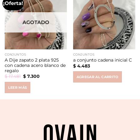
¡Oferta!
AGOTADO
CONJUNTOS
CONJUNTOS
A Dije zapato 2 plata 925
a conjunto cadena inicial C
con cadena acero blanco de
$
4.483
regalo
Original
Current
$
17.481
$
7.300
AGREGAR AL CARRITO
price
price
was:
is:
LEER MÁS
$ 17.481.
$ 7.300.