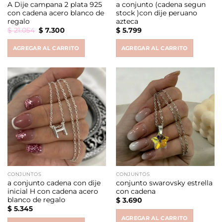
A Dije campana 2 plata 925
a conjunto (cadena segun
con cadena acero blanco de
stock )con dije peruano
regalo
azteca
Original
Current
$
21.054
$
7.300
$
5.799
price
price
was:
is:
AGREGAR AL CARRITO
AGREGAR AL CARRITO
$ 21.054.
$ 7.300.
CONJUNTOS
CONJUNTOS
a conjunto cadena con dije
conjunto swarovsky estrella
inicial H con cadena acero
con cadena
blanco de regalo
$
3.690
$
5.345
AGREGAR AL CARRITO