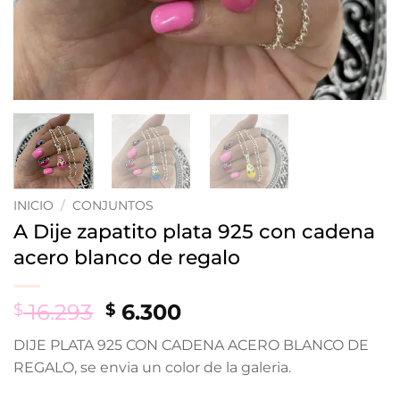
INICIO
/
CONJUNTOS
A Dije zapatito plata 925 con cadena
acero blanco de regalo
Original
Current
16.293
6.300
$
$
price
price
DIJE PLATA 925 CON CADENA ACERO BLANCO DE
was:
is:
REGALO, se envia un color de la galeria.
$ 16.293.
$ 6.300.