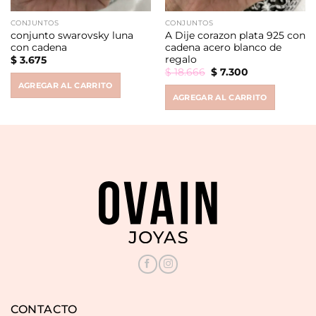
CONJUNTOS
CONJUNTOS
conjunto swarovsky luna
A Dije corazon plata 925 con
con cadena
cadena acero blanco de
regalo
$
3.675
Original
Current
$
18.666
$
7.300
price
price
AGREGAR AL CARRITO
was:
is:
AGREGAR AL CARRITO
$ 18.666.
$ 7.300.
CONTACTO