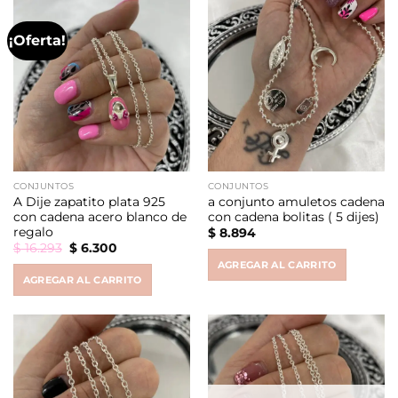
¡Oferta!
CONJUNTOS
CONJUNTOS
A Dije zapatito plata 925
a conjunto amuletos cadena
con cadena acero blanco de
con cadena bolitas ( 5 dijes)
regalo
$
8.894
Original
Current
$
16.293
$
6.300
price
price
AGREGAR AL CARRITO
was:
is:
AGREGAR AL CARRITO
$ 16.293.
$ 6.300.