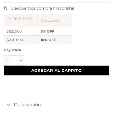
Descuentos compra mayorista!
Compra mayor
Descuento
a:
$125.000
5% OFF
$200.000
10% OFF
Hay stock
D conjunto arbol vida 3 inflado con cadena bolas a.q cant
AGREGAR AL CARRITO
Descripción