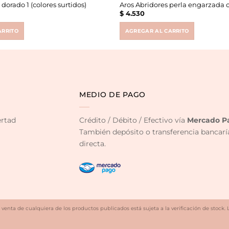
 dorado 1 (colores surtidos)
Aros Abridores perla engarzada 
$
4.530
ARRITO
AGREGAR AL CARRITO
MEDIO DE PAGO
ertad
Crédito / Débito / Efectivo vía
Mercado P
También depósito o transferencia bancarí
directa.
 venta de cualquiera de los productos publicados está sujeta a la verificación de stock. 