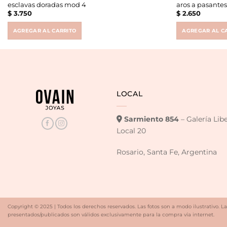
esclavas doradas mod 4
aros a pasantes
$
3.750
$
2.650
AGREGAR AL CARRITO
AGREGAR AL C
LOCAL
Sarmiento 854
– Galería Lib
Local 20
Rosario, Santa Fe, Argentina
Copyright © 2025 | Todos los derechos reservados. Las fotos son a modo ilustrativo. La
presentados/publicados son válidos exclusivamente para la compra vía internet.