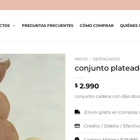
CTOS
PREGUNTAS FRECUENTES
CÓMO COMPRAR
QUIÉNES
INICIO
/
DESTACADOS
conjunto platea
2.990
$
conjunto cadena con dije dor
¡Envío gratis en compras
Crédito / Débito / Efectivo
Compra Mínima $29.999