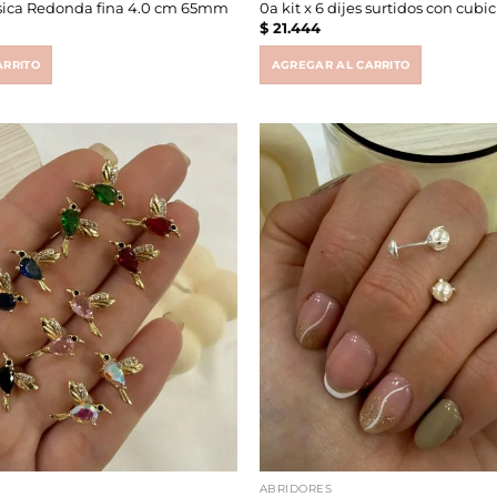
asica Redonda fina 4.0 cm 65mm
0a kit x 6 dijes surtidos con cubi
$
21.444
ARRITO
AGREGAR AL CARRITO
ABRIDORES