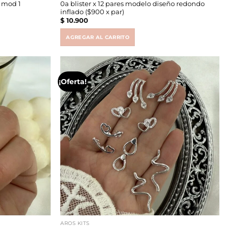
0a blister x 12 pares modelo diseño redondo
c mod 1
inflado ($900 x par)
$
10.900
AGREGAR AL CARRITO
¡Oferta!
AROS KITS