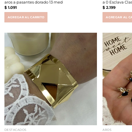
aros a pasantes dorado 13 med
a 0 Esclava Cl
$
1.091
$
2.199
AGREGAR AL CARRITO
AGREGAR AL C
DESTACADOS
AROS