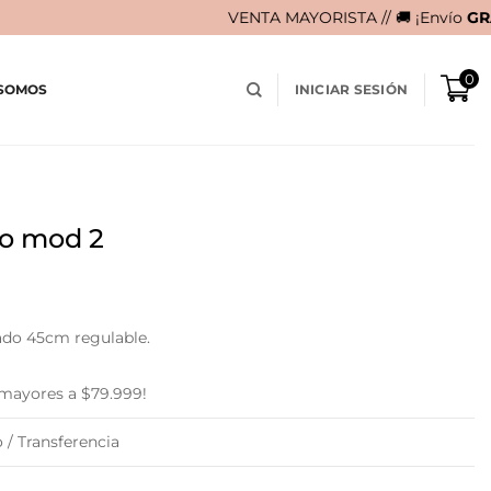
VENTA MAYORISTA // 🚚 ¡Envío
GRATIS
en compras 
0
 SOMOS
INICIAR SESIÓN
do mod 2
ado 45cm regulable.
 mayores a $79.999!
 / Transferencia