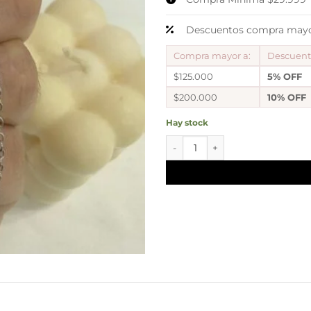
Descuentos compra mayor
Compra mayor a:
Descuen
$125.000
5% OFF
$200.000
10% OFF
Hay stock
conjunto plateado mod 2 can