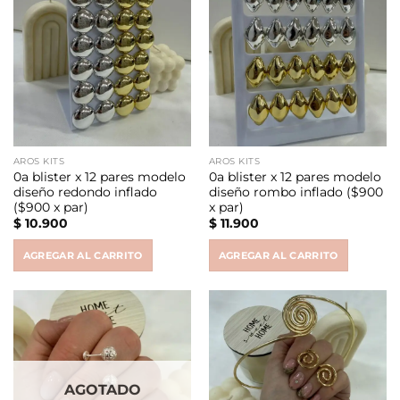
AROS KITS
AROS KITS
0a blister x 12 pares modelo
0a blister x 12 pares modelo
diseño redondo inflado
diseño rombo inflado ($900
($900 x par)
x par)
$
10.900
$
11.900
AGREGAR AL CARRITO
AGREGAR AL CARRITO
AGOTADO