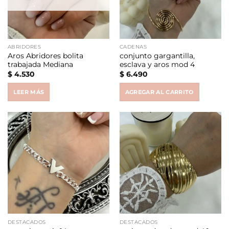
ABRIDORES
CADENAS
Aros Abridores bolita
conjunto gargantilla,
trabajada Mediana
esclava y aros mod 4
$
4.530
$
6.490
LEER MÁS
AGREGAR AL CARRITO
DESTACADOS
DESTACADOS