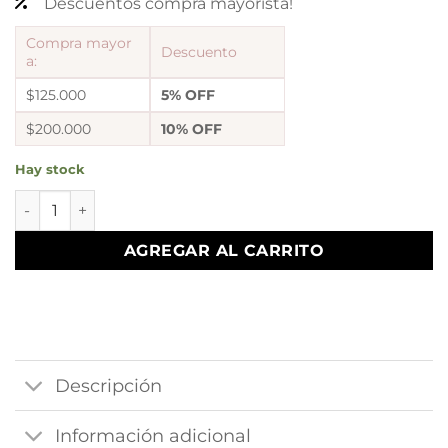
Descuentos compra mayorista!
Compra mayor
Descuento
a:
$125.000
5% OFF
$200.000
10% OFF
Hay stock
conjunto dorado mod 7 cantidad
AGREGAR AL CARRITO
Descripción
Información adicional