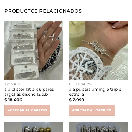
PRODUCTOS RELACIONADOS
AROS KITS
DESTACADOS
a a blister kit a x 6 pares
a a pulsera aming 5 triple
argollas diseño 12 a.b
estrella
$
18.406
$
2.999
AGREGAR AL CARRITO
AGREGAR AL CARRITO