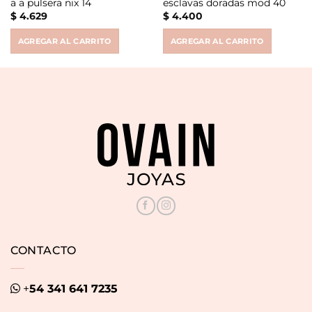
a a pulsera nix 14
esclavas doradas mod 40
$
4.629
$
4.400
AGREGAR AL CARRITO
AGREGAR AL CARRITO
CONTACTO
+
54 341 641 7235