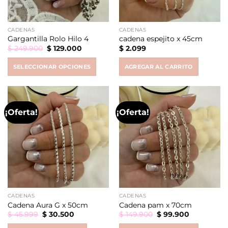
CADENAS
CADENAS
Gargantilla Rolo Hilo 4
cadena espejito x 45cm
Original
Current
$
249.900
$
129.000
$
2.099
price
price
was:
is:
SELECCIONAR OPCIONES
AGREGAR AL CARRITO
$ 249.900.
$ 129.000.
This
product
has
¡Oferta!
¡Oferta!
multiple
variants.
The
options
may
be
chosen
on
CADENAS
CADENAS
the
Cadena Aura G x 50cm
Cadena pam x 70cm
product
Original
Current
Original
Current
$
45.999
$
30.500
$
149.900
$
99.900
page
price
price
price
price
was:
is:
was:
is: