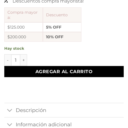
Descuentos compra mayorista!
Compra mayor
Descuento
a:
$125.000
5% OFF
$200.000
10% OFF
Hay stock
Cadena cola de rata gruesa x 60 cm cantidad
AGREGAR AL CARRITO
Descripción
Información adicional