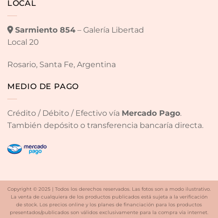
LOCAL
Sarmiento 854
– Galería Libertad
Local 20
Rosario, Santa Fe, Argentina
MEDIO DE PAGO
Crédito / Débito / Efectivo vía
Mercado Pago
.
También depósito o transferencia bancaría directa.
Copyright © 2025 | Todos los derechos reservados. Las fotos son a modo ilustrativo.
La venta de cualquiera de los productos publicados está sujeta a la verificación
de stock. Los precios online y los planes de financiación para los productos
presentados/publicados son válidos exclusivamente para la compra vía internet.