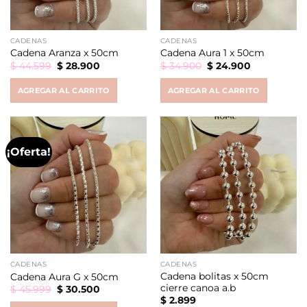
CADENAS
CADENAS
Cadena Aranza x 50cm
Cadena Aura 1 x 50cm
Original
Current
Original
Current
$
44.599
$
28.900
$
34.900
$
24.900
price
price
price
price
was:
is:
was:
is:
AGREGAR AL CARRITO
AGREGAR AL CARRITO
$ 44.599.
$ 28.900.
$ 34.900.
$ 24.900.
¡Oferta!
CADENAS
CADENAS
Cadena bolitas x 50cm
Cadena Aura G x 50cm
cierre canoa a.b
Original
Current
$
45.999
$
30.500
price
price
$
2.899
was:
is: