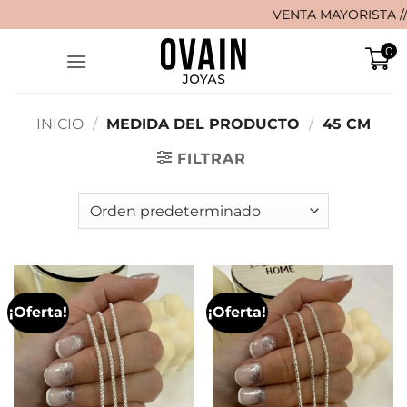
Saltar
VENTA MAYORISTA // 🚚 ¡
al
0
contenido
INICIO
/
MEDIDA DEL PRODUCTO
/
45 CM
FILTRAR
¡Oferta!
¡Oferta!