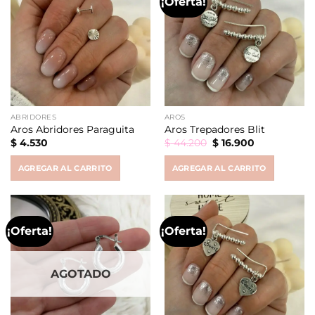
¡Oferta!
ABRIDORES
AROS
Aros Abridores Paraguita
Aros Trepadores Blit
Original
Current
$
4.530
$
44.200
$
16.900
price
price
was:
is:
AGREGAR AL CARRITO
AGREGAR AL CARRITO
$ 44.200.
$ 16.900.
¡Oferta!
¡Oferta!
AGOTADO