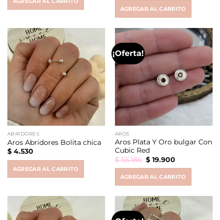
AGREGAR AL CARRITO
was:
is:
AGREGAR AL CARRITO
$ 55.186.
$ 19.000.
¡Oferta!
ABRIDORES
AROS
Aros Plata Y Oro bulgar Con
Aros Abridores Bolita chica
Cubic Red
$
4.530
Original
Current
$
55.186
$
19.900
price
price
AGREGAR AL CARRITO
was:
is:
AGREGAR AL CARRITO
$ 55.186.
$ 19.900.