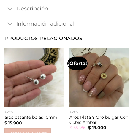
Descripción
Información adicional
PRODUCTOS RELACIONADOS
¡Oferta!
AROS
AROS
Aros Plata Y Oro bulgar Con
aros pasante bolas 10mm
Cubic Ambar
$
15.900
Original
Current
$
55.186
$
19.000
price
price