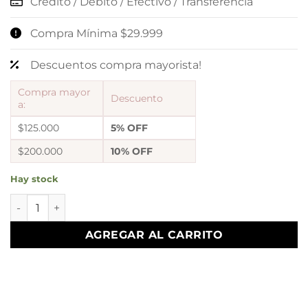
Crédito / Débito / Efectivo / Transferencia
Compra Mínima $29.999
Descuentos compra mayorista!
Compra mayor
Descuento
a:
$125.000
5% OFF
$200.000
10% OFF
Hay stock
aros argollas desk 9 cantidad
AGREGAR AL CARRITO