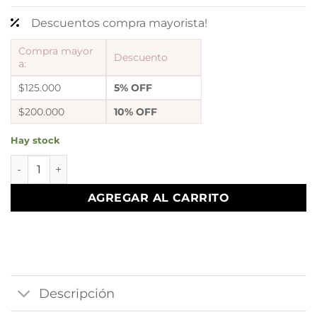
Descuentos compra mayorista!
Compra mayor
Descuento
a:
$125.000
5% OFF
$200.000
10% OFF
Hay stock
Aros Plata Y Oro bulgar Con Cubic Green cantidad
AGREGAR AL CARRITO
Descripción