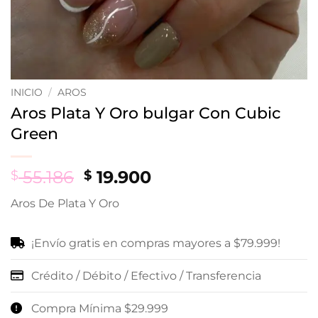
INICIO
/
AROS
Aros Plata Y Oro bulgar Con Cubic
Green
Original
Current
55.186
19.900
$
$
price
price
Aros De Plata Y Oro
was:
is:
$ 55.186.
$ 19.900.
¡Envío gratis en compras mayores a $79.999!
Crédito / Débito / Efectivo / Transferencia
Compra Mínima $29.999