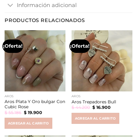
Información adicional
PRODUCTOS RELACIONADOS
¡Oferta!
¡Oferta!
AROS
AROS
Aros Plata Y Oro bulgar Con
Aros Trepadores Bull
Cubic Rose
Original
Current
$
44.200
$
16.900
price
price
Original
Current
$
55.186
$
19.900
was:
is:
price
price
AGREGAR AL CARRITO
$ 44.200.
$ 16.900.
was:
is:
AGREGAR AL CARRITO
$ 55.186.
$ 19.900.