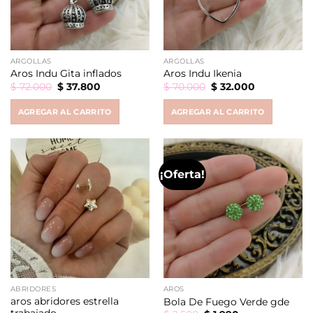
ARGOLLAS
ARGOLLAS
Aros Indu Gita inflados
Aros Indu Ikenia
Original
Current
Original
Current
$
72.000
$
37.800
$
70.000
$
32.000
price
price
price
price
was:
is:
was:
is:
AGREGAR AL CARRITO
AGREGAR AL CARRITO
$ 72.000.
$ 37.800.
$ 70.000.
$ 32.000.
¡Oferta!
ABRIDORES
AROS
aros abridores estrella
Bola De Fuego Verde gde
trabajado