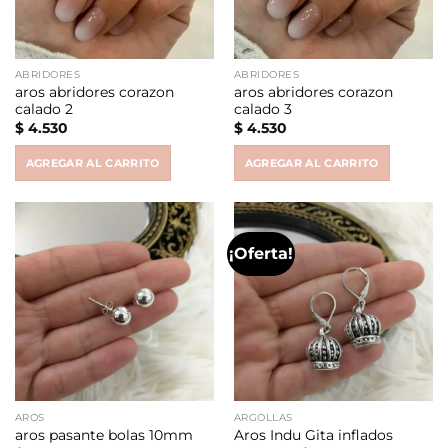
ABRIDORES
ABRIDORES
aros abridores corazon
aros abridores corazon
calado 2
calado 3
$
4.530
$
4.530
AGREGAR AL CARRITO
AGREGAR AL CARRITO
¡Oferta!
AROS
ARGOLLAS
aros pasante bolas 10mm
Aros Indu Gita inflados