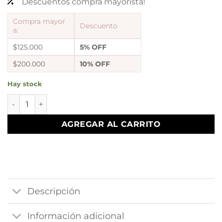
Descuentos compra mayorista!
Compra mayor
Descuento
a:
$125.000
5% OFF
$200.000
10% OFF
Hay stock
argollas cubanas a.q cantidad
AGREGAR AL CARRITO
Descripción
Información adicional