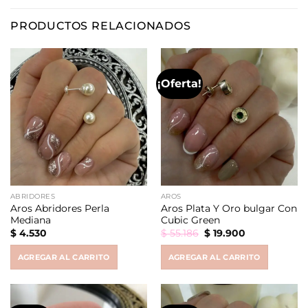
PRODUCTOS RELACIONADOS
¡Oferta!
ABRIDORES
AROS
Aros Abridores Perla
Aros Plata Y Oro bulgar Con
Mediana
Cubic Green
Original
Current
$
4.530
$
55.186
$
19.900
price
price
was:
is:
AGREGAR AL CARRITO
AGREGAR AL CARRITO
$ 55.186.
$ 19.900.