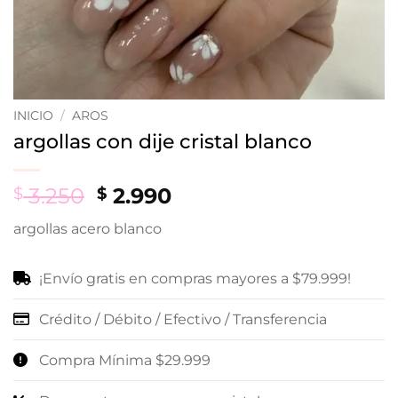
INICIO
/
AROS
argollas con dije cristal blanco
Original
Current
3.250
2.990
$
$
price
price
argollas acero blanco
was:
is:
$ 3.250.
$ 2.990.
¡Envío gratis en compras mayores a $79.999!
Crédito / Débito / Efectivo / Transferencia
Compra Mínima $29.999