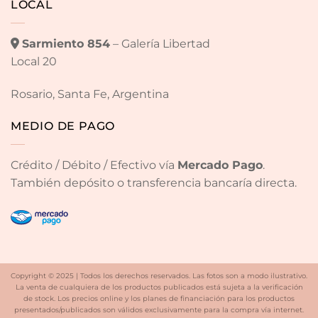
LOCAL
Sarmiento 854
– Galería Libertad
Local 20
Rosario, Santa Fe, Argentina
MEDIO DE PAGO
Crédito / Débito / Efectivo vía
Mercado Pago
.
También depósito o transferencia bancaría directa.
Copyright © 2025 | Todos los derechos reservados. Las fotos son a modo ilustrativo.
La venta de cualquiera de los productos publicados está sujeta a la verificación
de stock. Los precios online y los planes de financiación para los productos
presentados/publicados son válidos exclusivamente para la compra vía internet.