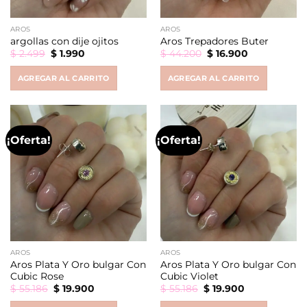
AROS
AROS
argollas con dije ojitos
Aros Trepadores Buter
Original
Current
Original
Current
$
2.499
$
1.990
$
44.200
$
16.900
price
price
price
price
was:
is:
was:
is:
AGREGAR AL CARRITO
AGREGAR AL CARRITO
$ 2.499.
$ 1.990.
$ 44.200.
$ 16.900.
¡Oferta!
¡Oferta!
AROS
AROS
Aros Plata Y Oro bulgar Con
Aros Plata Y Oro bulgar Con
Cubic Rose
Cubic Violet
Original
Current
Original
Current
$
55.186
$
19.900
$
55.186
$
19.900
price
price
price
price
was:
is:
was:
is: