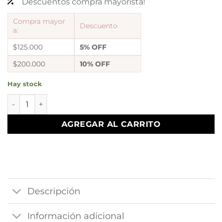
Descuentos compra mayorista!
Compra mayor
Descuento
a:
$125.000
5% OFF
$200.000
10% OFF
Hay stock
argollas con dije cristal blanco cantidad
AGREGAR AL CARRITO
Descripción
Información adicional