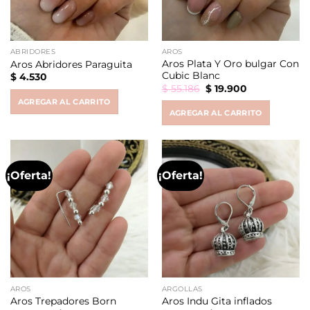
ABRIDORES
AROS
Aros Plata Y Oro bulgar Con
Aros Abridores Paraguita
Cubic Blanc
$
4.530
Original
Current
$
55.186
$
19.900
price
price
AGREGAR AL CARRITO
was:
is:
AGREGAR AL CARRITO
$ 55.186.
$ 19.900.
¡Oferta!
¡Oferta!
AROS
ARGOLLAS
Aros Trepadores Born
Aros Indu Gita inflados