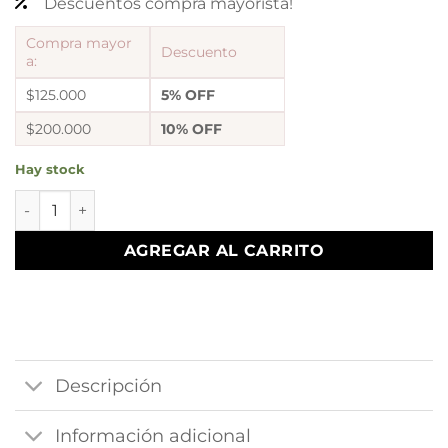
Descuentos compra mayorista!
Compra mayor
Descuento
a:
$125.000
5% OFF
$200.000
10% OFF
Hay stock
argollas con dije corazon grande a.q cantidad
AGREGAR AL CARRITO
Descripción
Información adicional