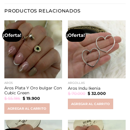
PRODUCTOS RELACIONADOS
¡Oferta!
¡Oferta!
AROS
ARGOLLAS
Aros Plata Y Oro bulgar Con
Aros Indu Ikenia
Cubic Green
Original
Current
$
70.000
$
32.000
price
price
Original
Current
$
55.186
$
19.900
was:
is:
price
price
AGREGAR AL CARRITO
$ 70.000.
$ 32.000.
was:
is:
AGREGAR AL CARRITO
$ 55.186.
$ 19.900.