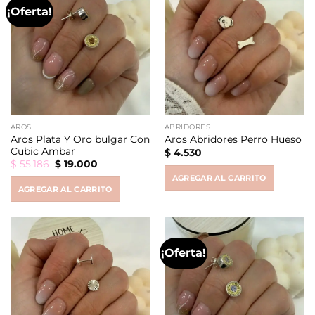
¡Oferta!
AROS
ABRIDORES
Aros Plata Y Oro bulgar Con
Aros Abridores Perro Hueso
Cubic Ambar
$
4.530
Original
Current
$
55.186
$
19.000
price
price
AGREGAR AL CARRITO
was:
is:
AGREGAR AL CARRITO
$ 55.186.
$ 19.000.
¡Oferta!