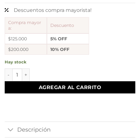
Descuentos compra mayorista!
Compra mayor
Descuento
a:
$125.000
5% OFF
$200.000
10% OFF
Hay stock
argollas clasicas cuadrado 4cm pasante cantidad
AGREGAR AL CARRITO
Descripción