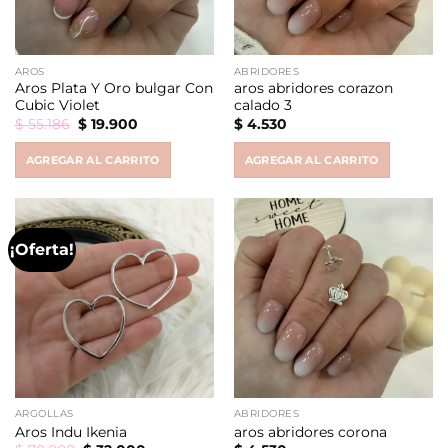
AROS
ABRIDORES
Aros Plata Y Oro bulgar Con
aros abridores corazon
Cubic Violet
calado 3
Original
Current
$
55.186
$
19.900
$
4.530
price
price
was:
is:
AGREGAR AL CARRITO
AGREGAR AL CARRITO
$ 55.186.
$ 19.900.
¡Oferta!
ARGOLLAS
ABRIDORES
Aros Indu Ikenia
aros abridores corona