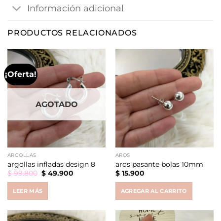
Información adicional
PRODUCTOS RELACIONADOS
¡Oferta!
AGOTADO
ARGOLLAS
AROS
argollas infladas design 8
aros pasante bolas 10mm
Original
Current
$
99.800
$
49.900
$
15.900
price
price
was:
is:
LEER MÁS
AGREGAR AL CARRITO
$ 99.800.
$ 49.900.