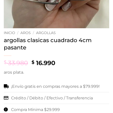
INICIO
/
AROS
/
ARGOLLAS
argollas clasicas cuadrado 4cm
pasante
Original
Current
33.980
16.990
$
$
price
price
aros plata.
was:
is:
$ 33.980.
$ 16.990.
¡Envío gratis en compras mayores a $79.999!
Crédito / Débito / Efectivo / Transferencia
Compra Mínima $29.999