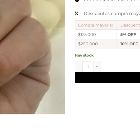
Descuentos compra mayor
Compra mayor a:
Descuen
$125.000
5% OFF
$200.000
10% OFF
Hay stock
argollas b forma circulo canti