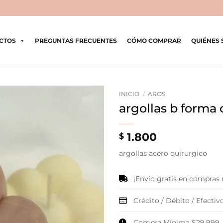
CTOS
PREGUNTAS FRECUENTES
CÓMO COMPRAR
QUIÉNES
INICIO
/
AROS
argollas b forma 
1.800
$
argollas acero quirurgico
¡Envío gratis en compras
Crédito / Débito / Efectivo
Compra Mínima $29.999