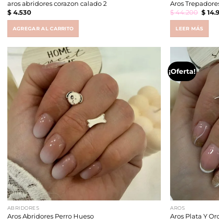
aros abridores corazon calado 2
Aros Trepadore
Origi
$
4.530
$
44.200
$
14.
price
was:
$ 44.
AGREGAR AL CARRITO
LEER MÁS
¡Oferta!
ABRIDORES
AROS
Aros Abridores Perro Hueso
Aros Plata Y Or