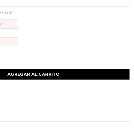
ista!
to
dad
AGREGAR AL CARRITO