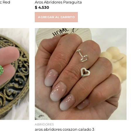
ic Red
Aros Abridores Paraguita
$
4.530
AGREGAR AL CARRITO
ABRIDORES
aros abridores corazon calado 3