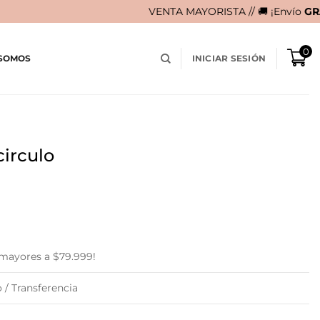
VENTA MAYORISTA // 🚚 ¡Envío
GRATIS
en compras 
0
 SOMOS
INICIAR SESIÓN
circulo
 mayores a $79.999!
 / Transferencia