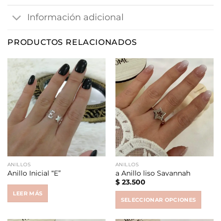
Información adicional
PRODUCTOS RELACIONADOS
ANILLOS
ANILLOS
Anillo Inicial “E”
a Anillo liso Savannah
$
23.500
LEER MÁS
SELECCIONAR OPCIONES
This