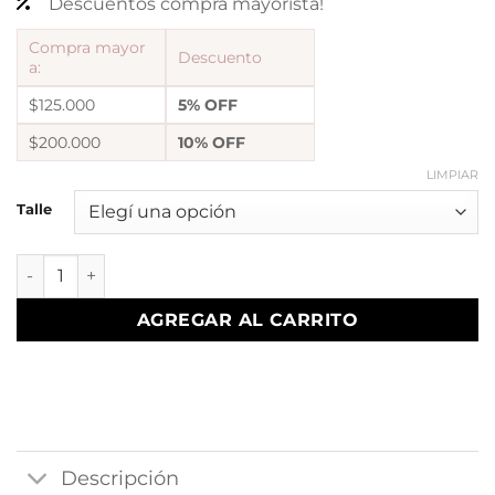
Descuentos compra mayorista!
Compra mayor
Descuento
a:
$125.000
5% OFF
$200.000
10% OFF
LIMPIAR
Talle
Anillo cubic diseño 3 cantidad
AGREGAR AL CARRITO
Descripción