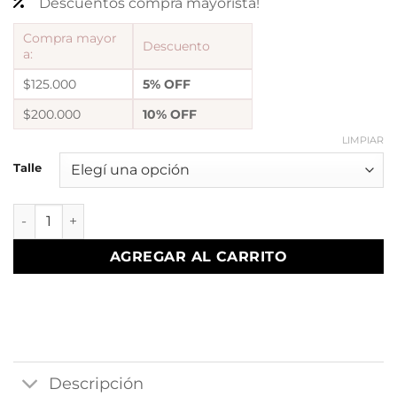
Descuentos compra mayorista!
Compra mayor
Descuento
a:
$125.000
5% OFF
$200.000
10% OFF
LIMPIAR
Talle
Anillo nacar Jade cantidad
AGREGAR AL CARRITO
Descripción