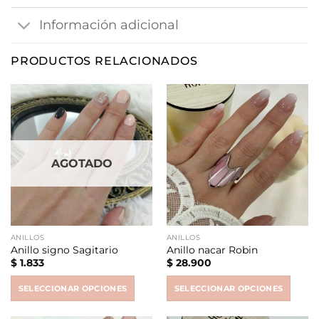
Información adicional
PRODUCTOS RELACIONADOS
AGOTADO
ANILLOS
ANILLOS
Anillo signo Sagitario
Anillo nacar Robin
$
1.833
$
28.900
SELECCIONAR OPCIONES
SELECCIONAR OPCIONES
This
This