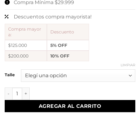
Compra Mínima $29.999
Descuentos compra mayorista!
Compra mayor
Descuento
a:
$125.000
5% OFF
$200.000
10% OFF
LIMPIAR
Talle
anillo abud 47 regulable a. quirurgico cantidad
AGREGAR AL CARRITO