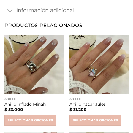
Información adicional
PRODUCTOS RELACIONADOS
ANILLOS
ANILLOS
Anillo inflado Minah
Anillo nacar Jules
$
53.000
$
31.200
SELECCIONAR OPCIONES
SELECCIONAR OPCIONES
This
This