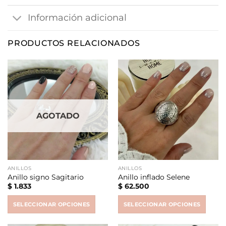
Información adicional
PRODUCTOS RELACIONADOS
AGOTADO
ANILLOS
ANILLOS
Anillo signo Sagitario
Anillo inflado Selene
$
1.833
$
62.500
SELECCIONAR OPCIONES
SELECCIONAR OPCIONES
This
This