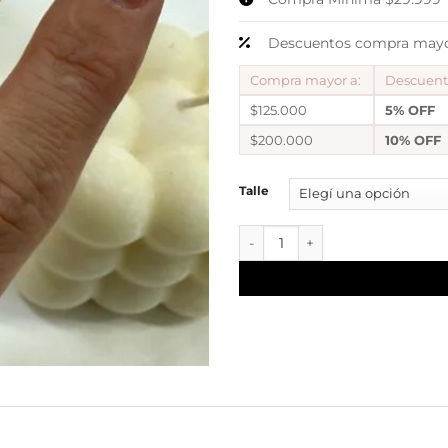
Descuentos compra mayor
Compra mayor a:
Descuen
$125.000
5% OFF
$200.000
10% OFF
Talle
a Anillo Ava liso B cantidad