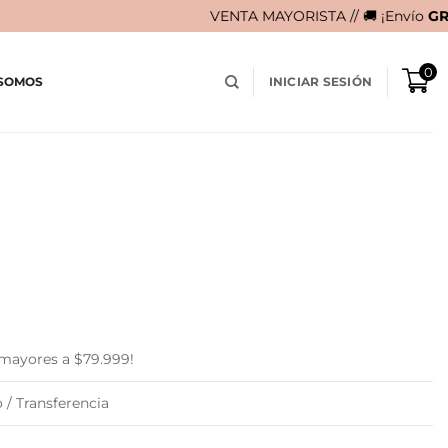
VENTA MAYORISTA // 🚚 ¡Envío
GRATIS
en compras 
0
 SOMOS
INICIAR SESIÓN
B
 mayores a $79.999!
 / Transferencia