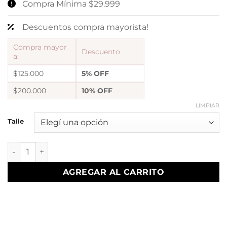
Compra Mínima $29.999
Descuentos compra mayorista!
Compra mayor
Descuento
a:
$125.000
5% OFF
$200.000
10% OFF
LIMPIAR
Talle
a anillo ambar 41 regulables. cantidad
AGREGAR AL CARRITO