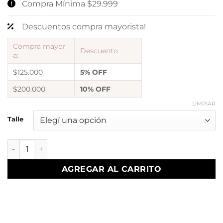
Compra Mínima $29.999
Descuentos compra mayorista!
Compra mayor
Descuento
a:
$125.000
5% OFF
$200.000
10% OFF
LIMPIAR
Talle
a anillo ambar 40 regulables. cantidad
AGREGAR AL CARRITO