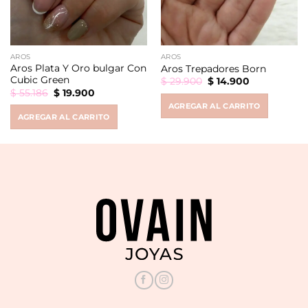
AROS
AROS
Aros Plata Y Oro bulgar Con
Aros Trepadores Born
Cubic Green
Original
Current
$
29.900
$
14.900
price
price
Original
Current
$
55.186
$
19.900
was:
is:
price
price
AGREGAR AL CARRITO
$ 29.900.
$ 14.900.
was:
is:
AGREGAR AL CARRITO
$ 55.186.
$ 19.900.