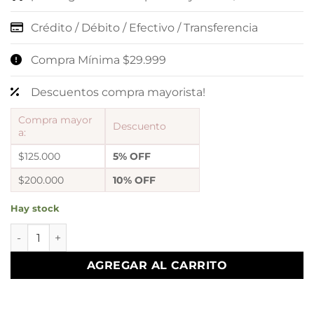
Crédito / Débito / Efectivo / Transferencia
Compra Mínima $29.999
Descuentos compra mayorista!
Compra mayor
Descuento
a:
$125.000
5% OFF
$200.000
10% OFF
Hay stock
a alfi set x 3 pares argollas con cubic microzirconia mod 17
AGREGAR AL CARRITO