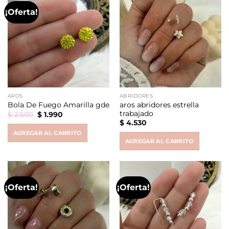
¡Oferta!
AROS
ABRIDORES
aros abridores estrella
Bola De Fuego Amarilla gde
trabajado
Original
Current
$
2.500
$
1.990
price
price
$
4.530
was:
is:
AGREGAR AL CARRITO
$ 2.500.
$ 1.990.
AGREGAR AL CARRITO
¡Oferta!
¡Oferta!