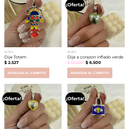
¡Oferta!
DIJES
DIJES
Dije Totem
Dije a corazon inflado verde
Original
Current
$
2.527
$
12.200
$
6.500
price
price
was:
is:
AGREGAR AL CARRITO
AGREGAR AL CARRITO
$ 12.200.
$ 6.500.
¡Oferta!
¡Oferta!