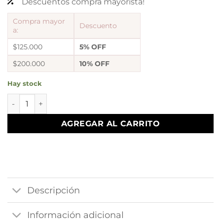
Descuentos compra mayorista!
Compra mayor
Descuento
a:
$125.000
5% OFF
$200.000
10% OFF
Hay stock
a a dije 0 cruz 2 drop microzirconia cantidad
AGREGAR AL CARRITO
Descripción
Información adicional