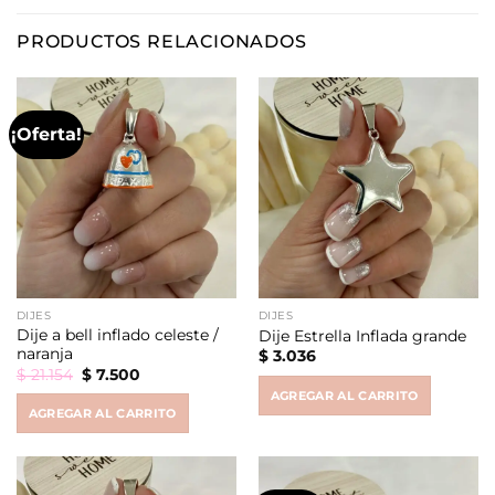
PRODUCTOS RELACIONADOS
¡Oferta!
DIJES
DIJES
Dije a bell inflado celeste /
Dije Estrella Inflada grande
naranja
$
3.036
Original
Current
$
21.154
$
7.500
price
price
AGREGAR AL CARRITO
was:
is:
AGREGAR AL CARRITO
$ 21.154.
$ 7.500.