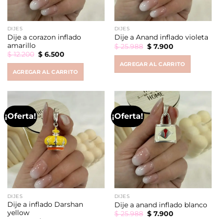
DIJES
DIJES
Dije a corazon inflado
Dije a Anand inflado violeta
amarillo
Original
Current
$
25.988
$
7.900
price
price
Original
Current
$
12.200
$
6.500
was:
is:
price
price
AGREGAR AL CARRITO
$ 25.988.
$ 7.900.
was:
is:
AGREGAR AL CARRITO
$ 12.200.
$ 6.500.
¡Oferta!
¡Oferta!
DIJES
DIJES
Dije a inflado Darshan
Dije a anand inflado blanco
yellow
Original
Current
$
25.988
$
7.900