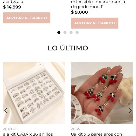
abid 3 a.b
extensibles microzirconia
degrade mod F
$
14.999
$
9.000
AGREGAR AL CARRITO
AGREGAR AL CARRITO
LO ÚLTIMO
ANILLOS
AROS
a a kit CAJA x 36 anillos
0a kit x 3 pares aros con