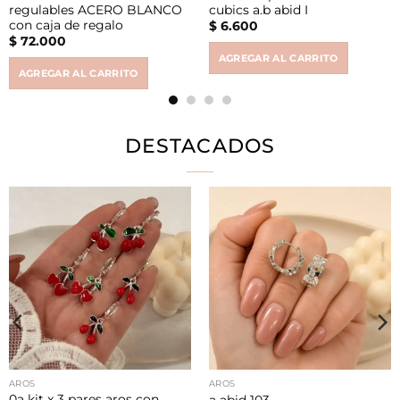
regulables ACERO BLANCO
cubics a.b abid I
con caja de regalo
$
6.600
$
72.000
AGREGAR AL CARRITO
AGREGAR AL CARRITO
DESTACADOS
AROS
AROS
0a kit x 3 pares aros con
a abid 103