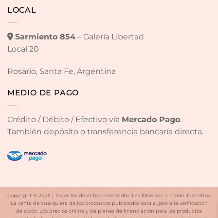
LOCAL
Sarmiento 854
– Galería Libertad
Local 20
Rosario, Santa Fe, Argentina
MEDIO DE PAGO
Crédito / Débito / Efectivo vía
Mercado Pago
.
También depósito o transferencia bancaría directa.
Copyright © 2025 | Todos los derechos reservados. Las fotos son a modo ilustrativo.
La venta de cualquiera de los productos publicados está sujeta a la verificación
de stock. Los precios online y los planes de financiación para los productos