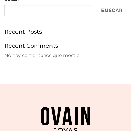
BUSCAR
Recent Posts
Recent Comments
No hay comentarios que mostrar.