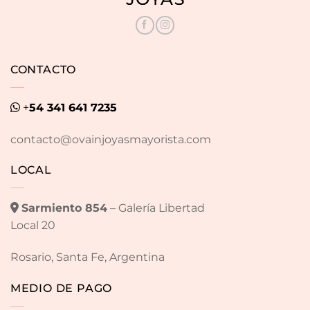
CONTACTO
+
54 341 641 7235
contacto@ovainjoyasmayorista.com
LOCAL
Sarmiento 854
– Galería Libertad
Local 20
Rosario, Santa Fe, Argentina
MEDIO DE PAGO