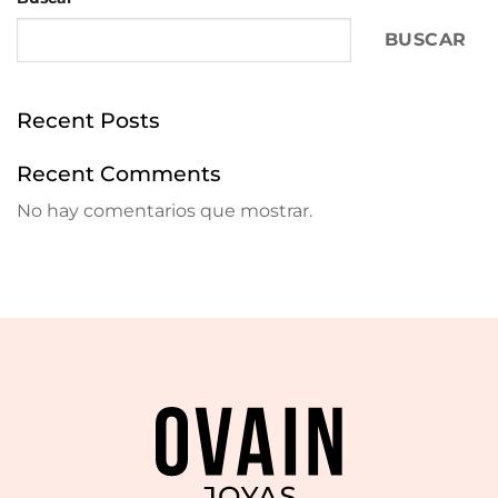
BUSCAR
Recent Posts
Recent Comments
No hay comentarios que mostrar.