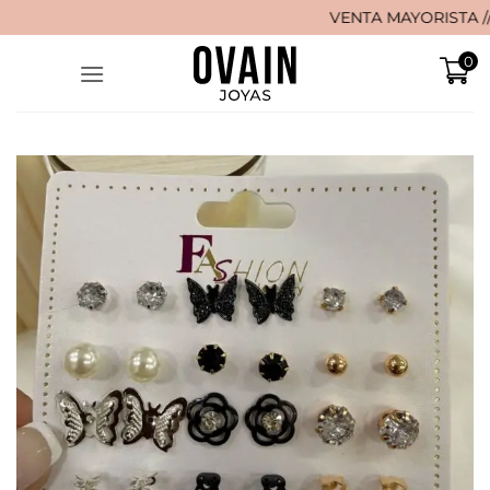
Saltar
VENTA MAYORISTA // 🚚 ¡
al
0
contenido