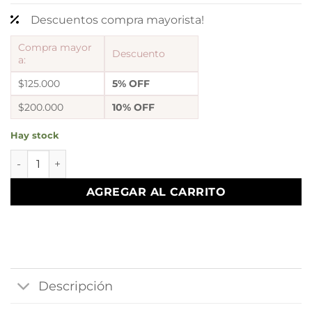
Descuentos compra mayorista!
Compra mayor
Descuento
a:
$125.000
5% OFF
$200.000
10% OFF
Hay stock
set x 12 pares aros mod 1 cantidad
AGREGAR AL CARRITO
Descripción