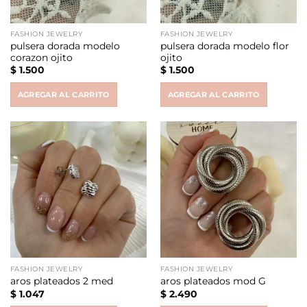
FASHION JEWELRY
FASHION JEWELRY
pulsera dorada modelo
pulsera dorada modelo flor
corazon ojito
ojito
$
1.500
$
1.500
AGREGAR AL CARRITO
AGREGAR AL CARRITO
FASHION JEWELRY
FASHION JEWELRY
aros plateados 2 med
aros plateados mod G
$
1.047
$
2.490