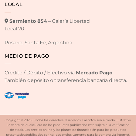
LOCAL
Sarmiento 854
– Galería Libertad
Local 20
Rosario, Santa Fe, Argentina
MEDIO DE PAGO
Crédito / Débito / Efectivo vía
Mercado Pago
.
También depósito o transferencia bancaría directa.
Copyright © 2025 | Todos los derechos reservados. Las fotos son a modo ilustrativo.
La venta de cualquiera de los productos publicados está sujeta a la verificación
de stock. Los precios online y los planes de financiación para los productos
presentados/publicados son válidos exclusivamente para la compra vía internet.