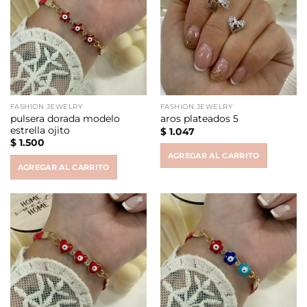
FASHION JEWELRY
FASHION JEWELRY
pulsera dorada modelo
aros plateados 5
estrella ojito
$
1.047
$
1.500
AGREGAR AL CARRITO
AGREGAR AL CARRITO