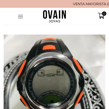
Saltar
VENTA MAYORISTA // 🚚 ¡
al
0
contenido