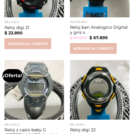
RELOJES
HOMBRES
Reloj bari Analogico Digital
Reloj digi 21
y gris x
$
23.890
Original
Current
$
81.999
$
67.899
price
price
AGREGAR AL CARRITO
was:
is:
AGREGAR AL CARRITO
$ 81.999.
$ 67.899.
¡Oferta!
RELOJES
RELOJES
Reloj z casio baby G
Reloj digi 22