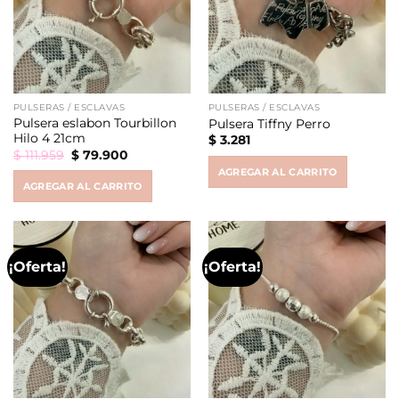
PULSERAS / ESCLAVAS
PULSERAS / ESCLAVAS
Pulsera eslabon Tourbillon
Pulsera Tiffny Perro
Hilo 4 21cm
$
3.281
Original
Current
$
111.959
$
79.900
price
price
AGREGAR AL CARRITO
was:
is:
AGREGAR AL CARRITO
$ 111.959.
$ 79.900.
¡Oferta!
¡Oferta!