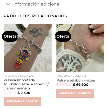
Información adicional
PRODUCTOS RELACIONADOS
¡Oferta!
¡Oferta!
PULSERAS / ESCLAVAS
PULSERAS / ESCLAVAS
Pulsera Importada
Pulsera eslabon Haizea
Tourbillon Azteca Totem c/
Original
Current
$
89.900
$
69.900
price
price
cierre marinero
was:
is:
Original
Current
$
7.900
$
7.300
AGREGAR AL CARRITO
$ 89.900.
$ 69.900.
price
price
was:
is:
AGREGAR AL CARRITO
$ 7.900.
$ 7.300.