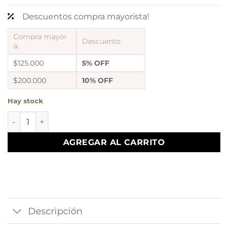
Descuentos compra mayorista!
Compra mayor
Descuento
a:
$125.000
5% OFF
$200.000
10% OFF
Hay stock
Pulsera con dije medallon espiritu santo cantidad
AGREGAR AL CARRITO
Descripción