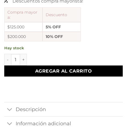
Descuentos compra mayorista!
Compra mayor
Descuento
a:
$125.000
5% OFF
$200.000
10% OFF
Hay stock
pulsera con dije cruz nacar y bolas cantidad
AGREGAR AL CARRITO
Descripción
Información adicional