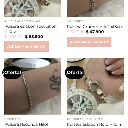
PULSERAS / ESCLAVAS
HOMBRES
Pulsera eslabon Tourbillon
Pulsera Grumet Hilo2 x18cm
Hilo 5
Original
Current
$
50.306
$
47.900
price
price
Original
Current
$
139.900
$
85.900
was:
is:
price
price
AGREGAR AL CARRITO
$ 50.306.
$ 47.900.
was:
is:
AGREGAR AL CARRITO
$ 139.900.
$ 85.900.
¡Oferta!
¡Oferta!
HOMBRES
PULSERAS / ESCLAVAS
Pulsera Redonda Hilo1
Pulsera eslabon Rolo Hilo 4