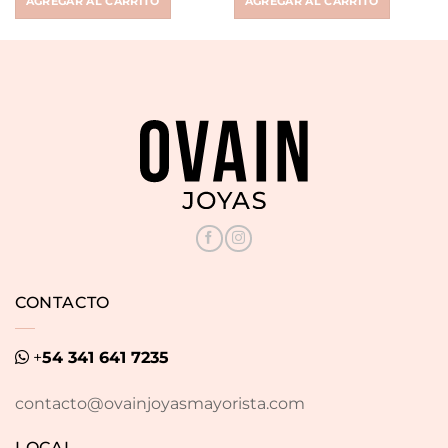
AGREGAR AL CARRITO
AGREGAR AL CARRITO
$ 18.673.
$ 7.990.
$ 18.673.
$ 7.990.
CONTACTO
+
54 341 641 7235
contacto@ovainjoyasmayorista.com
LOCAL