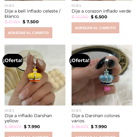
DIJES
DIJES
Dije a bell inflado celeste /
Dije a corazon inflado verde
blanco
Original
Current
$
12.200
$
6.500
price
price
Original
Current
$
21.154
$
7.500
was:
is:
price
price
AGREGAR AL CARRITO
$ 12.200.
$ 6.500.
was:
is:
AGREGAR AL CARRITO
$ 21.154.
$ 7.500.
¡Oferta!
¡Oferta!
DIJES
DIJES
Dije a inflado Darshan
Dije a Darshan colores
yellow
varios
Original
Current
Original
Current
$
18.673
$
7.990
$
18.673
$
7.990
price
price
price
price
was:
is:
was:
is: