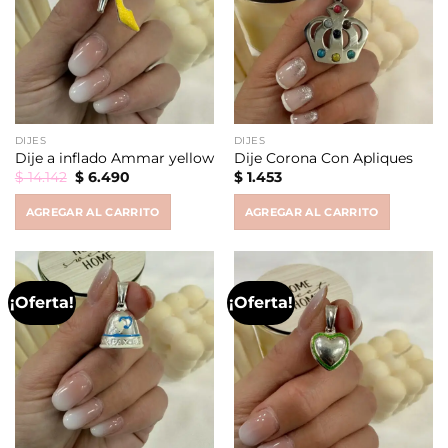
DIJES
DIJES
Dije a inflado Ammar yellow
Dije Corona Con Apliques
Original
Current
$
14.142
$
6.490
$
1.453
price
price
was:
is:
AGREGAR AL CARRITO
AGREGAR AL CARRITO
$ 14.142.
$ 6.490.
¡Oferta!
¡Oferta!