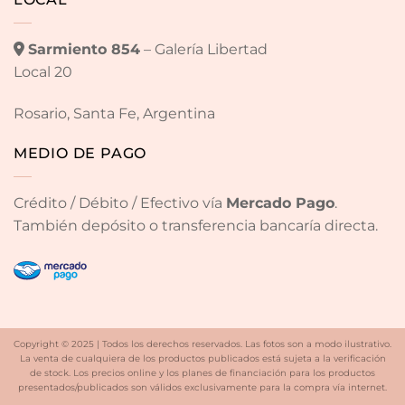
Sarmiento 854
– Galería Libertad
Local 20
Rosario, Santa Fe, Argentina
MEDIO DE PAGO
Crédito / Débito / Efectivo vía
Mercado Pago
.
También depósito o transferencia bancaría directa.
Copyright © 2025 | Todos los derechos reservados. Las fotos son a modo ilustrativo.
La venta de cualquiera de los productos publicados está sujeta a la verificación
de stock. Los precios online y los planes de financiación para los productos
presentados/publicados son válidos exclusivamente para la compra vía internet.