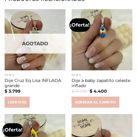
¡Oferta!
AGOTADO
DIJES
DIJES
Dije Cruz Eq Lisa INFLADA
Dije a baby zapatito celeste
grande
inflado
Original
Current
$
3.799
$
11.779
$
4.400
price
price
was:
is:
LEER MÁS
AGREGAR AL CARRITO
$ 11.779.
$ 4.400.
¡Oferta!