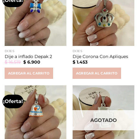
¡Oferta!
DIJES
DIJES
Dije a inflado Depak 2
Dije Corona Con Apliques
Original
Current
$
16.519
$
6.900
$
1.453
price
price
was:
is:
AGREGAR AL CARRITO
AGREGAR AL CARRITO
$ 16.519.
$ 6.900.
¡Oferta!
AGOTADO