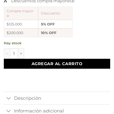
Descuentos compra mayorista!
Compra mayor
Descuento
a:
$125.000
5% OFF
$200.000
10% OFF
Hay stock
dije mano fatima a.q outlet cantidad
AGREGAR AL CARRITO
Descripción
Información adicional