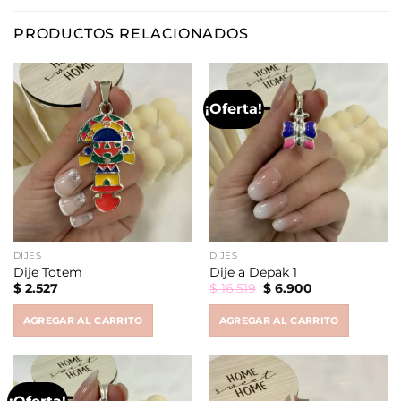
PRODUCTOS RELACIONADOS
¡Oferta!
DIJES
DIJES
Dije Totem
Dije a Depak 1
Original
Current
$
2.527
$
16.519
$
6.900
price
price
was:
is:
AGREGAR AL CARRITO
AGREGAR AL CARRITO
$ 16.519.
$ 6.900.