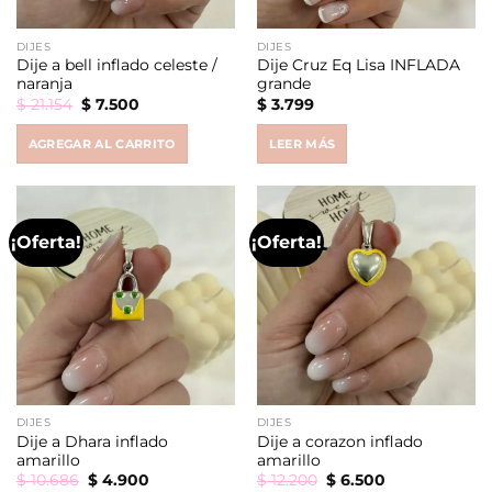
DIJES
DIJES
Dije a bell inflado celeste /
Dije Cruz Eq Lisa INFLADA
naranja
grande
Original
Current
$
21.154
$
7.500
$
3.799
price
price
was:
is:
AGREGAR AL CARRITO
LEER MÁS
$ 21.154.
$ 7.500.
¡Oferta!
¡Oferta!
DIJES
DIJES
Dije a Dhara inflado
Dije a corazon inflado
amarillo
amarillo
Original
Current
Original
Current
$
10.686
$
4.900
$
12.200
$
6.500