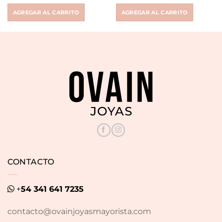
price
price
price
price
was:
is:
was:
is:
AGREGAR AL CARRITO
AGREGAR AL CARRITO
$ 10.686.
$ 4.900.
$ 12.200.
$ 6.500.
CONTACTO
+
54 341 641 7235
contacto@ovainjoyasmayorista.com