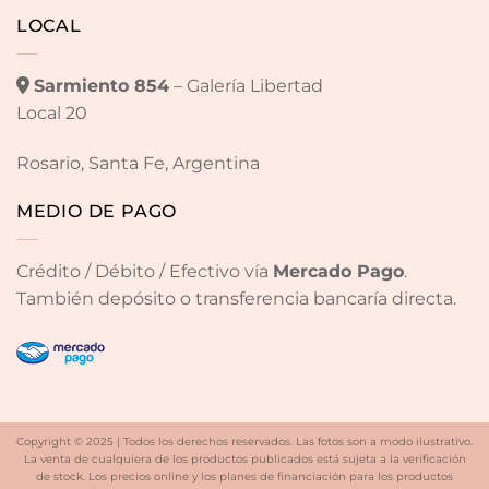
LOCAL
Sarmiento 854
– Galería Libertad
Local 20
Rosario, Santa Fe, Argentina
MEDIO DE PAGO
Crédito / Débito / Efectivo vía
Mercado Pago
.
También depósito o transferencia bancaría directa.
Copyright © 2025 | Todos los derechos reservados. Las fotos son a modo ilustrativo.
La venta de cualquiera de los productos publicados está sujeta a la verificación
de stock. Los precios online y los planes de financiación para los productos