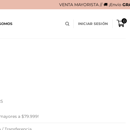
VENTA MAYORISTA // 🚚 ¡Envío
GRATIS
en compras m
0
 SOMOS
INICIAR SESIÓN
25
 mayores a $79.999!
 / Transferencia