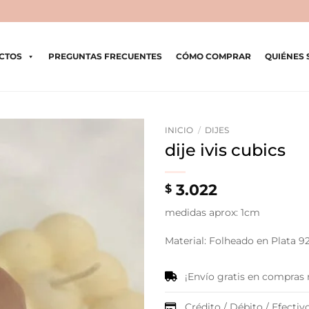
CTOS
PREGUNTAS FRECUENTES
CÓMO COMPRAR
QUIÉNES
INICIO
/
DIJES
dije ivis cubics
3.022
$
medidas aprox: 1cm
Material: Folheado en Plata 9
¡Envío gratis en compras
Crédito / Débito / Efectivo