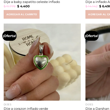
Dije a baby zapatito celeste inflado
Dije a inflado
Original
Current
Origin
$
11.779
$
4.400
$
14.142
$
6.49
price
price
price
was:
is:
was:
$ 11.779.
$ 4.400.
$ 14.14
AGREGAR AL CARRITO
AGREGAR AL C
¡Oferta!
¡Oferta!
DIJES
DIJES
Dije a corazon inflado verde
Dije a Darshan 