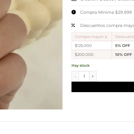
Compra Mínima $29.999
Descuentos compra mayor
Compra mayor a:
Descuen
$125.000
5% OFF
$200.000
10% OFF
Hay stock
dije ivis cubics cantidad