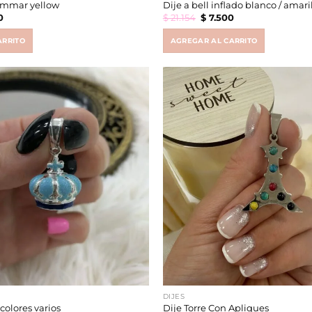
 Ammar yellow
Dije a bell inflado blanco / amari
al
Current
Original
Current
0
$
21.154
$
7.500
price
price
price
is:
was:
is:
2.
$ 6.490.
$ 21.154.
$ 7.500.
ARRITO
AGREGAR AL CARRITO
DIJES
colores varios
Dije Torre Con Apliques