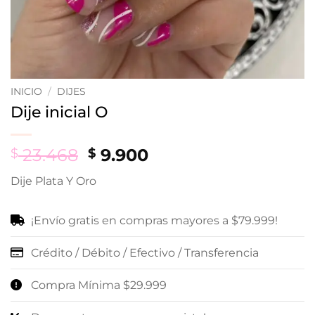
INICIO
/
DIJES
Dije inicial O
Original
Current
23.468
9.900
$
$
price
price
Dije Plata Y Oro
was:
is:
$ 23.468.
$ 9.900.
¡Envío gratis en compras mayores a $79.999!
Crédito / Débito / Efectivo / Transferencia
Compra Mínima $29.999