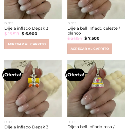
DIJES
DIJES
Dije a bell inflado celeste /
Dije a inflado Depak 3
blanco
Original
Current
$
16.519
$
6.900
price
price
Original
Current
$
21.154
$
7.500
was:
is:
price
price
AGREGAR AL CARRITO
$ 16.519.
$ 6.900.
was:
is:
AGREGAR AL CARRITO
$ 21.154.
$ 7.500.
¡Oferta!
¡Oferta!
DIJES
DIJES
Dije a bell inflado rosa /
Dije a inflado Depak 3