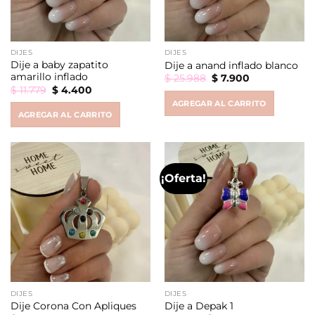
DIJES
DIJES
Dije a baby zapatito
Dije a anand inflado blanco
amarillo inflado
Original
Current
$
25.988
$
7.900
price
price
Original
Current
$
11.779
$
4.400
was:
is:
price
price
AGREGAR AL CARRITO
$ 25.988.
$ 7.900.
was:
is:
AGREGAR AL CARRITO
$ 11.779.
$ 4.400.
¡Oferta!
DIJES
DIJES
Dije Corona Con Apliques
Dije a Depak 1