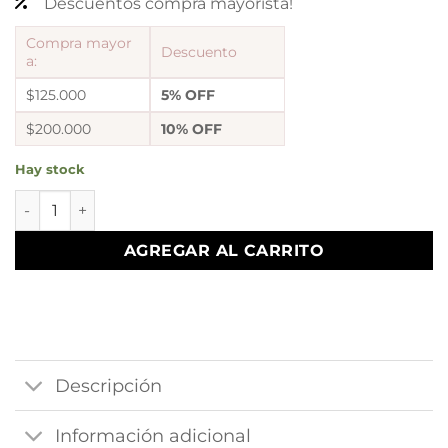
Descuentos compra mayorista!
Compra mayor
Descuento
a:
$125.000
5% OFF
$200.000
10% OFF
Hay stock
Dije a cartera inflada chica cantidad
AGREGAR AL CARRITO
Descripción
Información adicional