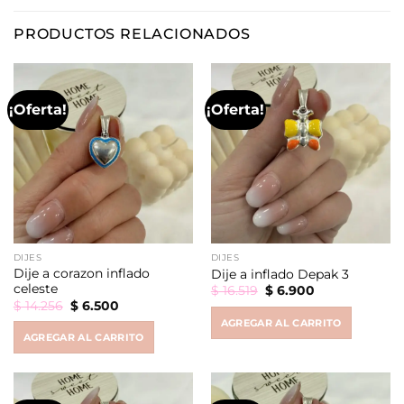
PRODUCTOS RELACIONADOS
¡Oferta!
¡Oferta!
DIJES
DIJES
Dije a corazon inflado
Dije a inflado Depak 3
celeste
Original
Current
$
16.519
$
6.900
price
price
Original
Current
$
14.256
$
6.500
was:
is:
price
price
AGREGAR AL CARRITO
$ 16.519.
$ 6.900.
was:
is:
AGREGAR AL CARRITO
$ 14.256.
$ 6.500.