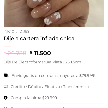
INICIO
/
DIJES
Dije a cartera inflada chica
Original
Current
26.738
11.500
$
$
price
price
Dije De Electroformatura Plata 925 1.5cm
was:
is:
$ 26.738.
$ 11.500.
¡Envío gratis en compras mayores a $79.999!
Crédito / Débito / Efectivo / Transferencia
Compra Mínima $29.999