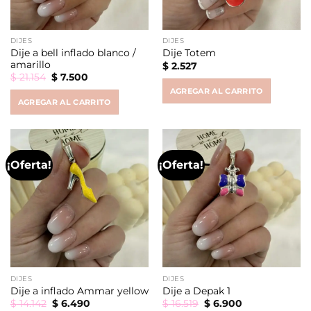
DIJES
DIJES
Dije a bell inflado blanco /
Dije Totem
amarillo
$
2.527
Original
Current
$
21.154
$
7.500
price
price
AGREGAR AL CARRITO
was:
is:
AGREGAR AL CARRITO
$ 21.154.
$ 7.500.
¡Oferta!
¡Oferta!
DIJES
DIJES
Dije a inflado Ammar yellow
Dije a Depak 1
Original
Current
Original
Current
$
14.142
$
6.490
$
16.519
$
6.900