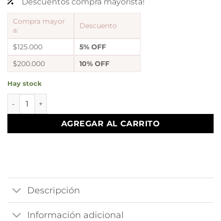
Descuentos compra mayorista!
Compra mayor
Descuento
a:
$125.000
5% OFF
$200.000
10% OFF
Hay stock
Dije a mano fatima inflada mod A cantidad
AGREGAR AL CARRITO
Descripción
Información adicional