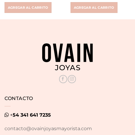
price
price
price
price
was:
is:
was:
is:
AGREGAR AL CARRITO
AGREGAR AL CARRITO
$ 14.142.
$ 6.490.
$ 16.519.
$ 6.900.
CONTACTO
+
54 341 641 7235
contacto@ovainjoyasmayorista.com