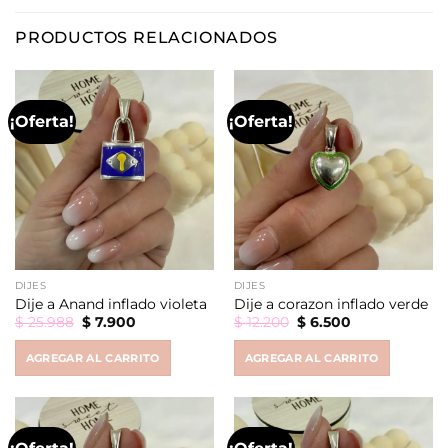
PRODUCTOS RELACIONADOS
¡Oferta!
¡Oferta!
DIJES
DIJES
Dije a Anand inflado violeta
Dije a corazon inflado verde
Original
Current
Original
Current
$
25.988
$
7.900
$
12.200
$
6.500
price
price
price
price
was:
is:
was:
is:
AGREGAR AL CARRITO
AGREGAR AL CARRITO
$ 25.988.
$ 7.900.
$ 12.200.
$ 6.500.