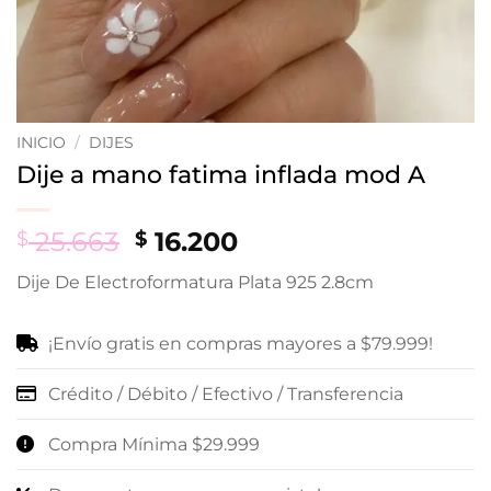
INICIO
/
DIJES
Dije a mano fatima inflada mod A
Original
Current
25.663
16.200
$
$
price
price
Dije De Electroformatura Plata 925 2.8cm
was:
is:
$ 25.663.
$ 16.200.
¡Envío gratis en compras mayores a $79.999!
Crédito / Débito / Efectivo / Transferencia
Compra Mínima $29.999