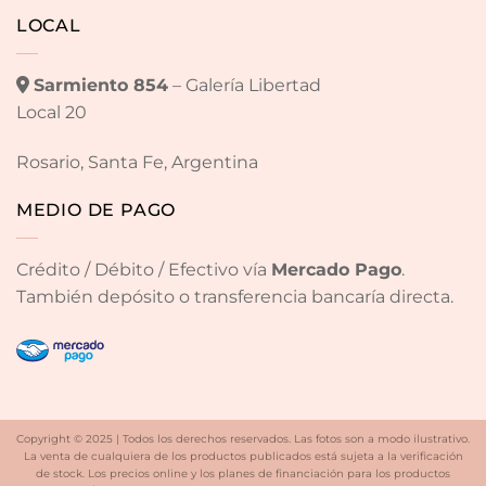
LOCAL
Sarmiento 854
– Galería Libertad
Local 20
Rosario, Santa Fe, Argentina
MEDIO DE PAGO
Crédito / Débito / Efectivo vía
Mercado Pago
.
También depósito o transferencia bancaría directa.
Copyright © 2025 | Todos los derechos reservados. Las fotos son a modo ilustrativo.
La venta de cualquiera de los productos publicados está sujeta a la verificación
de stock. Los precios online y los planes de financiación para los productos