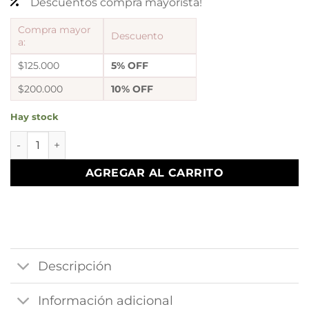
Descuentos compra mayorista!
Compra mayor
Descuento
a:
$125.000
5% OFF
$200.000
10% OFF
Hay stock
Dije arbol vida medalla redondo cantidad
AGREGAR AL CARRITO
Descripción
Información adicional