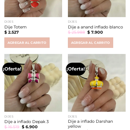
DIJES
DIJES
Dije Totem
Dije a anand inflado blanco
Original
Current
$
2.527
$
25.988
$
7.900
price
price
was:
is:
AGREGAR AL CARRITO
AGREGAR AL CARRITO
$ 25.988.
$ 7.900.
¡Oferta!
¡Oferta!
DIJES
DIJES
Dije a inflado Darshan
Dije a inflado Depak 3
yellow
Original
Current
$
16.519
$
6.900