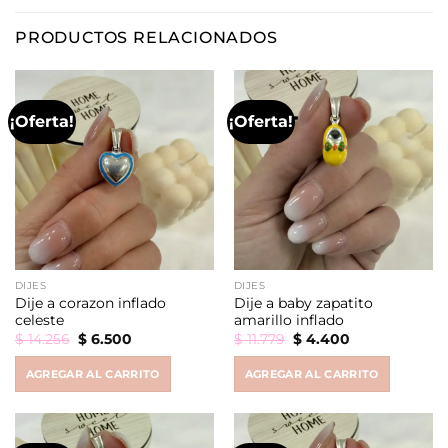
PRODUCTOS RELACIONADOS
¡Oferta!
¡Oferta!
DIJES
DIJES
Dije a corazon inflado
Dije a baby zapatito
celeste
amarillo inflado
Original
Current
Original
Current
$
14.256
$
6.500
$
11.779
$
4.400
price
price
price
price
was:
is:
was:
is:
AGREGAR AL CARRITO
AGREGAR AL CARRITO
$ 14.256.
$ 6.500.
$ 11.779.
$ 4.400.