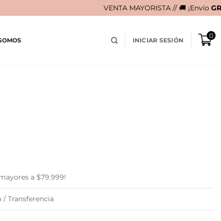
VENTA MAYORISTA // 🚚 ¡Envío
GRATIS
en compra
0
 SOMOS
INICIAR SESIÓN
urrent
rice
:
 59.900.
 mayores a $79.999!
 / Transferencia