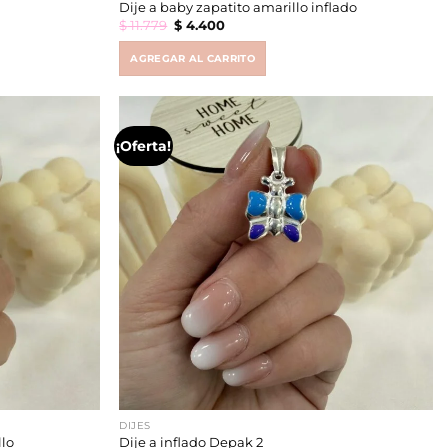
Dije a baby zapatito amarillo inflado
Original
Current
$
11.779
$
4.400
price
price
was:
is:
$ 11.779.
$ 4.400.
AGREGAR AL CARRITO
¡Oferta!
DIJES
llo
Dije a inflado Depak 2