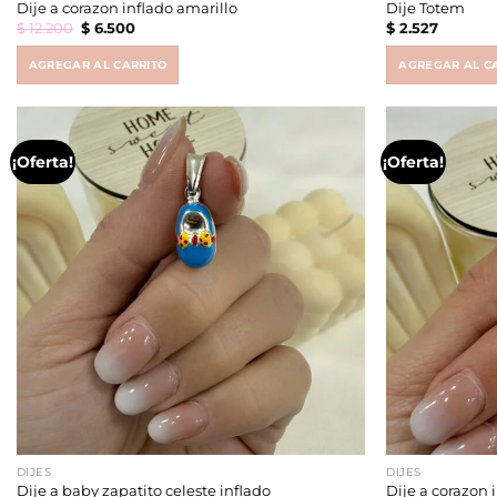
Dije a corazon inflado amarillo
Dije Totem
Original
Current
$
12.200
$
6.500
$
2.527
price
price
was:
is:
$ 12.200.
$ 6.500.
AGREGAR AL CARRITO
AGREGAR AL C
¡Oferta!
¡Oferta!
DIJES
DIJES
Dije a baby zapatito celeste inflado
Dije a corazon 