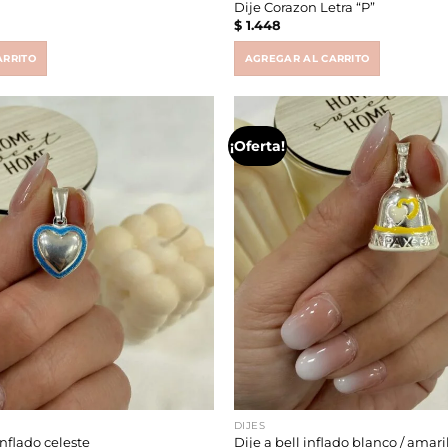
Dije Corazon Letra “P”
$
1.448
ARRITO
AGREGAR AL CARRITO
¡Oferta!
DIJES
inflado celeste
Dije a bell inflado blanco / amari