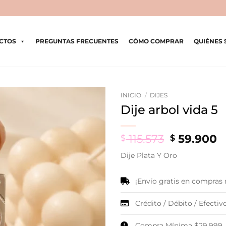
CTOS
PREGUNTAS FRECUENTES
CÓMO COMPRAR
QUIÉNES
INICIO
/
DIJES
Dije arbol vida 5
Original
C
115.573
59.900
$
$
price
p
Dije Plata Y Oro
was:
is
$ 115.573.
$
¡Envío gratis en compras
Crédito / Débito / Efectivo
Compra Mínima $29.999