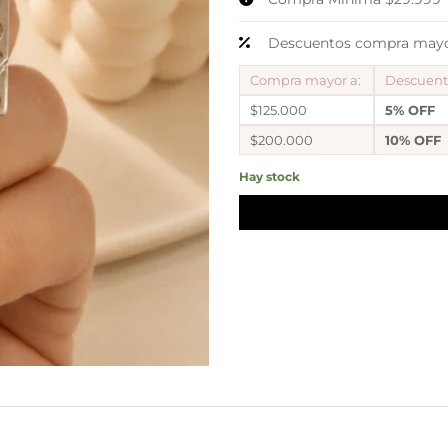
Descuentos compra mayor
Compra mayor a:
Descuen
$125.000
5% OFF
$200.000
10% OFF
Hay stock