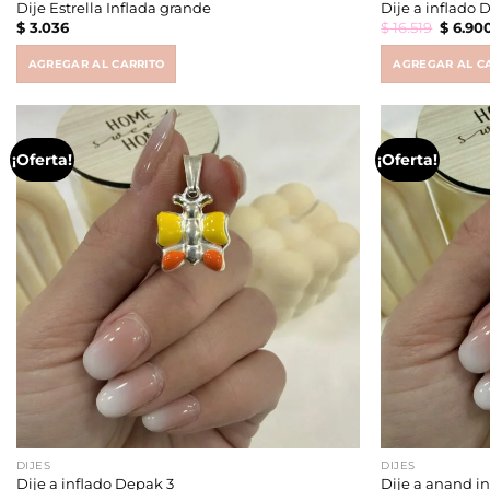
Dije Estrella Inflada grande
Dije a inflado 
Origin
$
3.036
$
16.519
$
6.90
price
was:
$ 16.519
AGREGAR AL CARRITO
AGREGAR AL C
¡Oferta!
¡Oferta!
DIJES
DIJES
Dije a inflado Depak 3
Dije a anand in