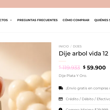
CTOS
PREGUNTAS FRECUENTES
CÓMO COMPRAR
QUIÉNES
INICIO
/
DIJES
Dije arbol vida 12
Original
C
119.933
59.900
$
$
price
p
Dije Plata Y Oro.
was:
is
$ 119.933.
$
¡Envío gratis en compras
Crédito / Débito / Efectivo
Compra Mínima $29.999