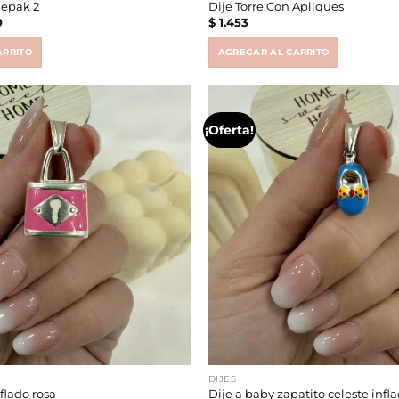
Depak 2
Dije Torre Con Apliques
al
Current
0
$
1.453
price
is:
.
$ 6.900.
ARRITO
AGREGAR AL CARRITO
¡Oferta!
DIJES
flado rosa
Dije a baby zapatito celeste infl