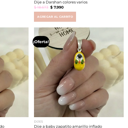
Dije a Darshan colores varios
Original
Current
$
18.673
$
7.990
price
price
was:
is:
$ 18.673.
$ 7.990.
AGREGAR AL CARRITO
¡Oferta!
DIJES
ado
Dije a baby zapatito amarillo inflado