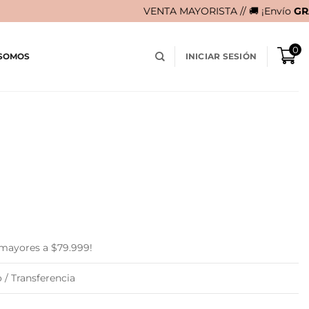
VENTA MAYORISTA // 🚚 ¡Envío
GRATIS
en compras 
0
 SOMOS
INICIAR SESIÓN
urrent
rice
:
 59.900.
 mayores a $79.999!
 / Transferencia